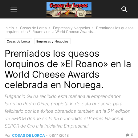
Inicio
Cosas de Lorca
Empresas y Negocios
Premiados los quesos
lorquinos de »El Roano» en la World Cheese Awards...
Cosas de Lorca
Empresas y Negocios
Premiados los quesos
lorquinos de »El Roano» en la
World Cheese Awards
celebrada en Noruega.
Fulgencio Gil ha recibido esta mañana al emprendedor
lorquino Pedro Giner, propietario de esta quesería, para
felicitarlo por los éxitos obtenidos también en la 51º edición
de SEPOR donde se le ha concedido el Premio Nacional
SEPOR de Oro a la Iniciativa Empresarial
0
Por
COSAS DE LORCA
-
08/11/2018