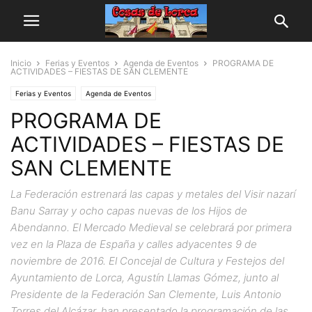
Inicio
Ferias y Eventos
Agenda de Eventos
PROGRAMA DE
ACTIVIDADES – FIESTAS DE SAN CLEMENTE
Ferias y Eventos
Agenda de Eventos
PROGRAMA DE
ACTIVIDADES – FIESTAS DE
SAN CLEMENTE
La Federación estrenará las capas y metales del Visir nazarí
Banu Sarray y ocho capas nuevas de los Hijos de
Abendanno. El Mercado Medieval se celebrará por primera
vez en la Plaza de España y calles adyacentes 9 de
noviembre de 2016. El Concejal de Cultura y Festejos del
Ayuntamiento de Lorca, Agustín Llamas Gómez, junto al
Presidente de la Federación San Clemente, Luis Antonio
Torres del Alcázar, han presentado la programación de las