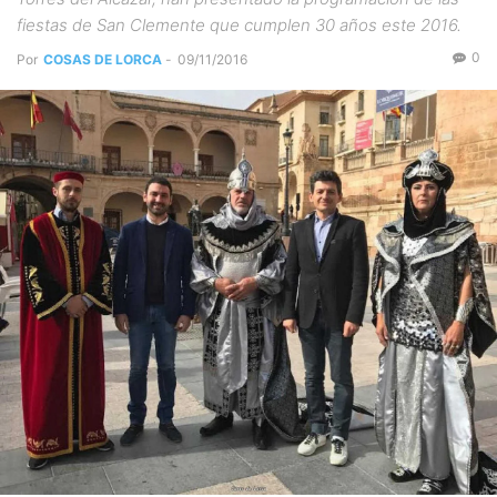
fiestas de San Clemente que cumplen 30 años este 2016.
0
Por
COSAS DE LORCA
-
09/11/2016