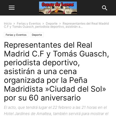
Inicio
Ferias y Eventos
Deporte
Representantes del Real Madrid
C.F y Tomás Guasch, periodista deportivo, asistirán a...
Ferias y Eventos
Deporte
Representantes del Real
Madrid C.F y Tomás Guasch,
periodista deportivo,
asistirán a una cena
organizada por la Peña
Madridista »Ciudad del Sol»
por su 60 aniversario
El acto, que tendrá lugar el 22 febrero a las 21 horas en el
Hotel Jardines de Amaltea, también servirá para mostrar el