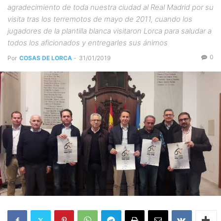
agradecimiento de toda nuestra ciudad al Real Madrid por su
visita tras los terremotos de mayo de 2011, cuando los
jugadores de la plantilla blanca visitaron Lorca para saludar a
todos los aficionados y entregarles sus ánimos
0
Por
COSAS DE LORCA
-
31/01/2019