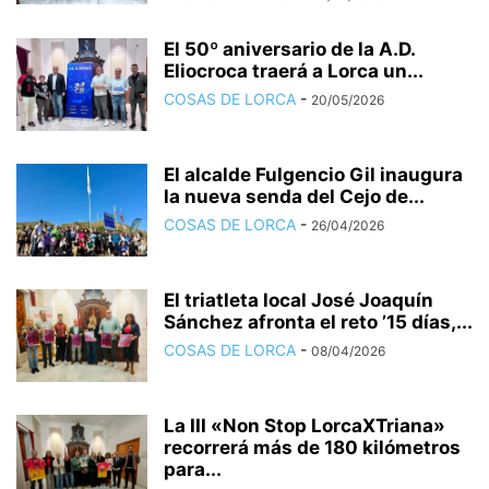
El 50º aniversario de la A.D.
Eliocroca traerá a Lorca un...
COSAS DE LORCA
-
20/05/2026
El alcalde Fulgencio Gil inaugura
la nueva senda del Cejo de...
COSAS DE LORCA
-
26/04/2026
El triatleta local José Joaquín
Sánchez afronta el reto ’15 días,...
COSAS DE LORCA
-
08/04/2026
La III «Non Stop LorcaXTriana»
recorrerá más de 180 kilómetros
para...