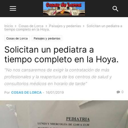
Inicio
Cosas de Lorca
Paisajes y pedanias
Solicitan un pediatra a
tiempo completo en la Hoya.
Cosas de Lorca
Paisajes y pedanias
Solicitan un pediatra a
tiempo completo en la Hoya.
"No nos cansaremos de exigir la contratación de más
profesionales y la reapertura de los centros de salud y
consultorios médicos en horario de tarde"
0
Por
COSAS DE LORCA
-
16/01/2019