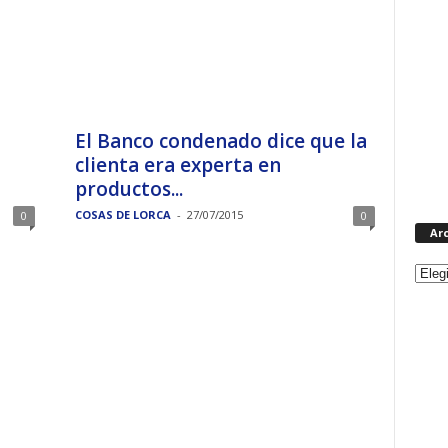
El Banco condenado dice que la
clienta era experta en
productos...
COSAS DE LORCA
-
27/07/2015
0
0
Ar