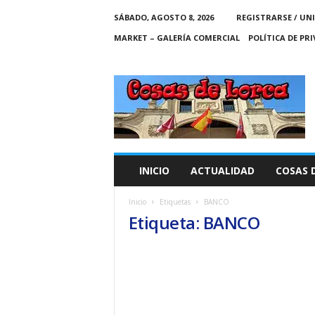
SÁBADO, AGOSTO 8, 2026
REGISTRARSE / UN
MARKET – GALERÍA COMERCIAL
POLÍTICA DE PR
C
O
S
A
S
D
E
INICIO
ACTUALIDAD
COSAS 
L
O
Inicio
Etiquetas
BANCO
R
Etiqueta: BANCO
C
A