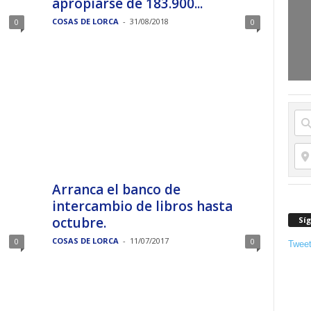
apropiarse de 183.900...
COSAS DE LORCA
-
31/08/2018
0
0
Arranca el banco de
intercambio de libros hasta
octubre.
Sí
COSAS DE LORCA
-
11/07/2017
0
0
Twee