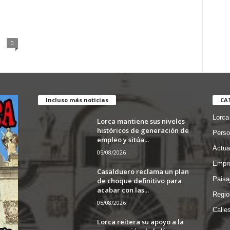
0
Incluso más noticias
CA
Lorca
Lorca mantiene sus niveles
históricos de generación de
Perso
empleo y sitúa...
Actua
05/08/2026
Empre
Casalduero reclama un plan
Paisa
de choque definitivo para
acabar con las...
Regio
05/08/2026
Calle
Lorca reitera su apoyo a la