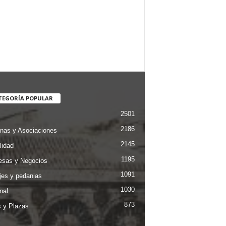
TEGORÍA POPULAR
2501
2186
nas y Asociaciones
2145
lidad
1195
sas y Negocios
1091
jes y pedanias
1030
nal
873
s y Plazas