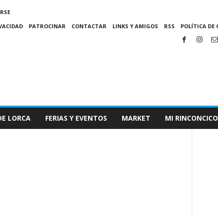
IRSE
IVACIDAD
PATROCINAR
CONTACTAR
LINKS Y AMIGOS
RSS
POLÍTICA DE 
DE LORCA
FERIAS Y EVENTOS
MARKET
MI RINCONCICO