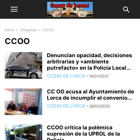
Inicio
Etiquetas
CCOO
CCOO
Denuncian opacidad, decisiones
arbitrarias y «ambiente
putrefacto» en la Policía Local...
COSAS DE LORCA
-
16/01/2021
CC OO acusa al Ayuntamiento de
Lorca de incumplir el convenio...
COSAS DE LORCA
-
26/02/2020
CCOO crítica la polémica
supresión de la UPROL de la