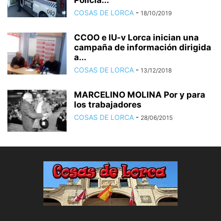
Policía...
COSAS DE LORCA
-
18/10/2019
CCOO e IU-v Lorca inician una
campaña de información dirigida
a...
COSAS DE LORCA
-
13/12/2018
MARCELINO MOLINA Por y para
los trabajadores
COSAS DE LORCA
-
28/06/2015