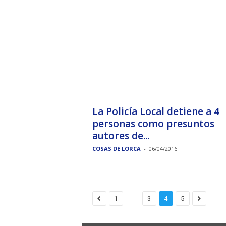
La Policía Local detiene a 4
personas como presuntos
autores de...
COSAS DE LORCA
-
06/04/2016
...
1
3
4
5