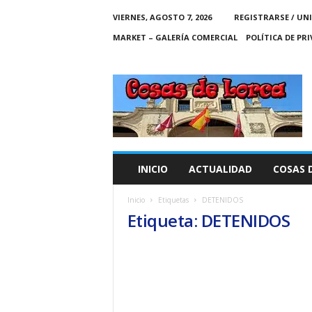
VIERNES, AGOSTO 7, 2026
REGISTRARSE / UN
MARKET – GALERÍA COMERCIAL
POLÍTICA DE PR
C
O
S
A
S
D
E
INICIO
ACTUALIDAD
COSAS 
L
O
Inicio
Etiquetas
DETENIDOS
R
Etiqueta: DETENIDOS
C
A