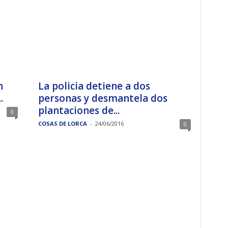
n
La policia detiene a dos
.
personas y desmantela dos
plantaciones de...
0
COSAS DE LORCA
-
24/06/2016
0