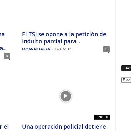
na
El TSJ se opone a la petición de
indulto parcial para...
...
COSAS DE LORCA
-
17/11/2016
0
0
Ar
00:01:00
 el
Una operación policial detiene