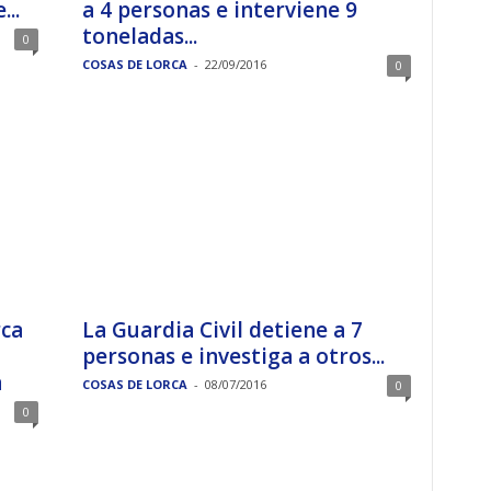
..
a 4 personas e interviene 9
toneladas...
0
COSAS DE LORCA
-
22/09/2016
0
rca
La Guardia Civil detiene a 7
personas e investiga a otros...
a
COSAS DE LORCA
-
08/07/2016
0
0