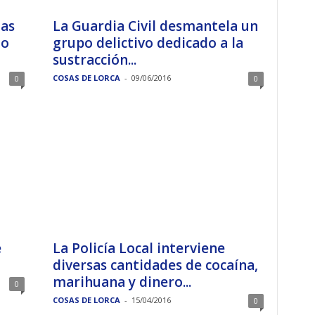
nas
La Guardia Civil desmantela un
to
grupo delictivo dedicado a la
sustracción...
COSAS DE LORCA
-
09/06/2016
0
0
e
La Policía Local interviene
diversas cantidades de cocaína,
marihuana y dinero...
0
COSAS DE LORCA
-
15/04/2016
0