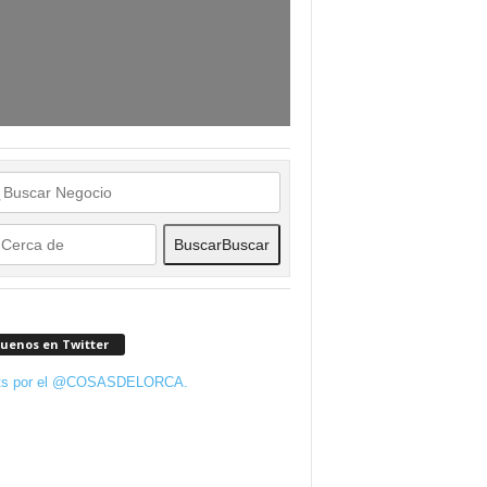
Buscar
Buscar
guenos en Twitter
ts por el @COSASDELORCA.