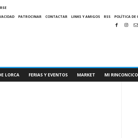
IRSE
IVACIDAD
PATROCINAR
CONTACTAR
LINKS Y AMIGOS
RSS
POLÍTICA DE 
DE LORCA
FERIAS Y EVENTOS
MARKET
MI RINCONCICO