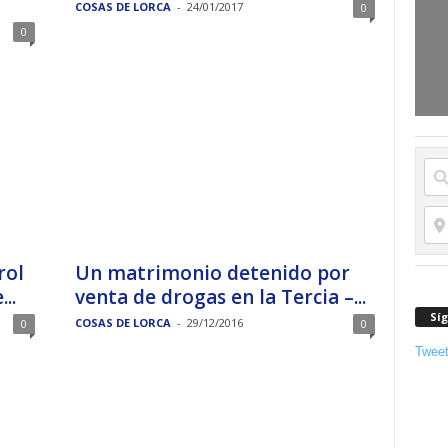
COSAS DE LORCA
-
24/01/2017
0
0
rol
Un matrimonio detenido por
..
venta de drogas en la Tercia –...
Sí
COSAS DE LORCA
-
29/12/2016
0
0
Twee