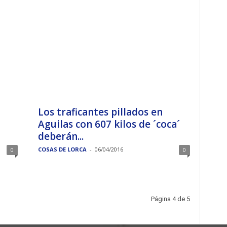
Los traficantes pillados en
Aguilas con 607 kilos de ´coca´
deberán...
COSAS DE LORCA
-
06/04/2016
0
0
Página 4 de 5