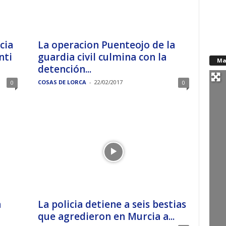
cia
La operacion Puenteojo de la
nti
guardia civil culmina con la
Ma
detención...
COSAS DE LORCA
-
22/02/2017
0
0
a
La policia detiene a seis bestias
que agredieron en Murcia a...