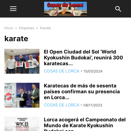
Inicio
Etiquetas
Karate
karate
El Open Ciudad del Sol ‘World
Kyokushin Budokai’, reunirá 300
karatecas...
COSAS DE LORCA
-
15/05/2024
Karatecas de más de sesenta
países confirman su presencia
en Lorca...
COSAS DE LORCA
-
08/11/2023
Lorca acogerá el Campeonato del
Mundo de Karate Kyokushin