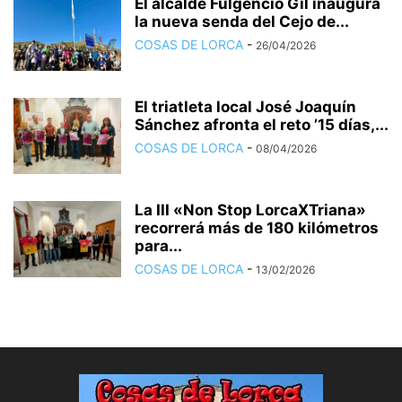
El alcalde Fulgencio Gil inaugura
la nueva senda del Cejo de...
COSAS DE LORCA
-
26/04/2026
El triatleta local José Joaquín
Sánchez afronta el reto ’15 días,...
COSAS DE LORCA
-
08/04/2026
La III «Non Stop LorcaXTriana»
recorrerá más de 180 kilómetros
para...
COSAS DE LORCA
-
13/02/2026