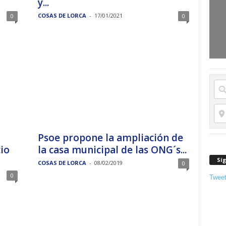
y...
COSAS DE LORCA
-
17/01/2021
0
0
Psoe propone la ampliación de
io
la casa municipal de las ONG´s...
Sí
COSAS DE LORCA
-
08/02/2019
0
0
Twee