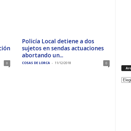
Policía Local detiene a dos
ción
sujetos en sendas actuaciones
abortando un...
COSAS DE LORCA
-
11/12/2018
0
0
Ar