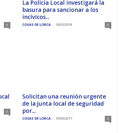
La Policia Local investigará la
basura para sancionar a los
incívicos...
COSAS DE LORCA
-
16/03/2018
0
0
ocal
Solicitan una reunión urgente
.
de la junta local de seguridad
por...
0
COSAS DE LORCA
-
19/09/2017
0