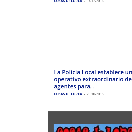
COSAS DE LORCA
-
14/12/2016
La Policía Local establece u
operativo extraordinario de
agentes para...
COSAS DE LORCA
-
28/10/2016