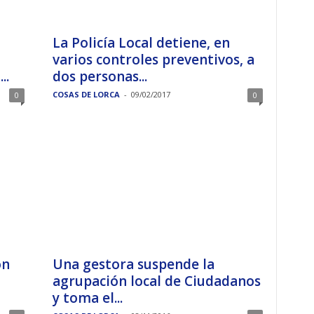
La Policía Local detiene, en
varios controles preventivos, a
..
dos personas...
COSAS DE LORCA
-
09/02/2017
0
0
ón
Una gestora suspende la
agrupación local de Ciudadanos
y toma el...