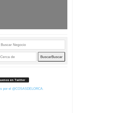
Buscar
Buscar
guenos en Twitter
ts por el @COSASDELORCA.