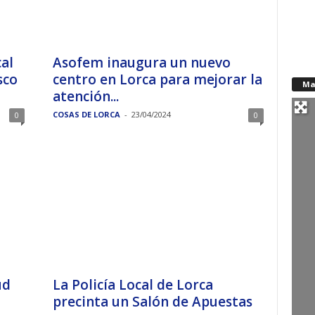
al
Asofem inaugura un nuevo
sco
centro en Lorca para mejorar la
Ma
atención...
COSAS DE LORCA
-
23/04/2024
0
0
ud
La Policía Local de Lorca
precinta un Salón de Apuestas