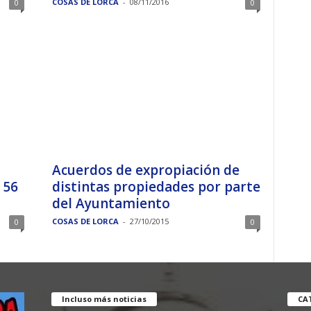
COSAS DE LORCA
-
08/11/2016
0
0
n
Acuerdos de expropiación de
 56
distintas propiedades por parte
del Ayuntamiento
COSAS DE LORCA
-
27/10/2015
0
0
Incluso más noticias
CA