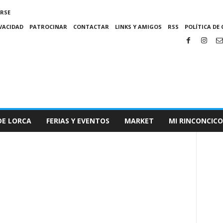
IRSE
IVACIDAD
PATROCINAR
CONTACTAR
LINKS Y AMIGOS
RSS
POLÍTICA DE 
DE LORCA
FERIAS Y EVENTOS
MARKET
MI RINCONCICO