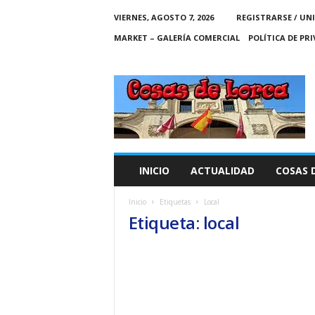
VIERNES, AGOSTO 7, 2026
REGISTRARSE / UN
MARKET – GALERÍA COMERCIAL
POLÍTICA DE PR
C
O
S
A
S
D
E
INICIO
ACTUALIDAD
COSAS 
L
O
Inicio
Etiquetas
Local
R
Etiqueta: local
C
A