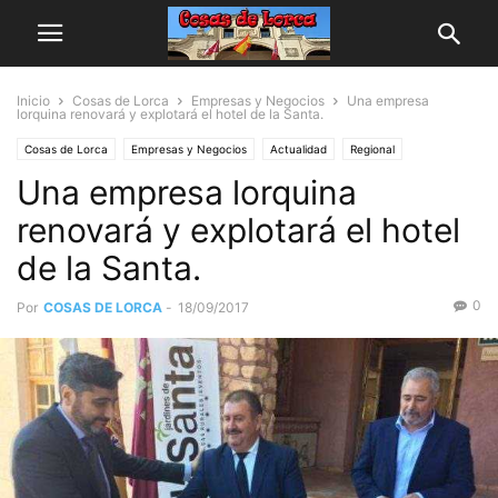
Inicio
Cosas de Lorca
Empresas y Negocios
Una empresa
lorquina renovará y explotará el hotel de la Santa.
Cosas de Lorca
Empresas y Negocios
Actualidad
Regional
Una empresa lorquina
renovará y explotará el hotel
de la Santa.
0
Por
COSAS DE LORCA
-
18/09/2017