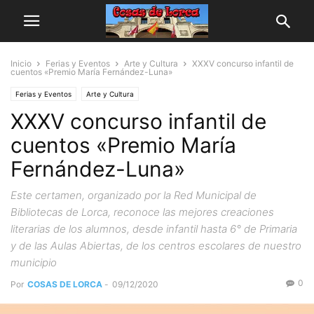
Inicio
Ferias y Eventos
Arte y Cultura
XXXV concurso infantil de
cuentos «Premio María Fernández-Luna»
Ferias y Eventos
Arte y Cultura
XXXV concurso infantil de
cuentos «Premio María
Fernández-Luna»
Este certamen, organizado por la Red Municipal de
Bibliotecas de Lorca, reconoce las mejores creaciones
literarias de los alumnos, desde infantil hasta 6° de Primaria
y de las Aulas Abiertas, de los centros escolares de nuestro
municipio
0
Por
COSAS DE LORCA
-
09/12/2020