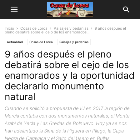
Inicio
Cosas de Lorca
Paisajes y pedanias
9 años después el
pleno debatirá sobre el cejo de los enamorados...
Actualidad
Cosas de Lorca
Paisajes y pedanias
9 años después el pleno
debatirá sobre el cejo de los
enamorados y la oportunidad
declararlo monumento
natural
Cuando se solicitó a propuesta de IU en 2017 la región de
Murcia contaba con dos monumentos naturales, el Monte
Arabí de Yecla y Las Gredas de Bolnuevo. Hoy ya se nos
han adelantado la Sima de la Higuera en Pliego, la Capa
Negra de Caravaca y el Salto del Usero en Bullas.