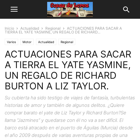
Inicio
Actualidad
Regional
ACTUACIONES PARA SACAR A
TIERRA EL YATE YASMINE, UN REGALO DE RICHARD...
Varios
Motor
Actualidad
Regional
ACTUACIONES PARA SACAR
A TIERRA EL YATE YASMINE,
UN REGALO DE RICHARD
BURTON A LIZ TAYLOR.
Su cubierta ha sido testigo de viajes de fantasía, turbulentas
historias de amor y también de algunos delitos. ¿Quiere
comprar barato el yate de Liz Taylor y Richard Burton?Se
llama “Jazmines” y quedarse con él no va a ser difícil. El
barco está atracado en el puerto de Águilas (Murcia) desde
el año 2009 después de varias aventuras propias de una