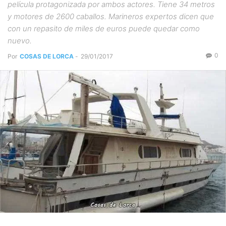
película protagonizada por ambos actores. Tiene 34 metros
y motores de 2600 caballos. Marineros expertos dicen que
con un repasito de miles de euros puede quedar como
nuevo.
0
Por
COSAS DE LORCA
-
29/01/2017