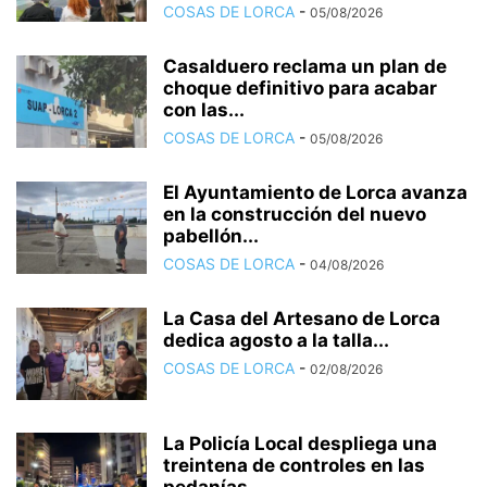
COSAS DE LORCA
-
05/08/2026
Casalduero reclama un plan de
choque definitivo para acabar
con las...
Cosas de Lorca - Bomberos apagan incendio en Poligono Industrial Serrata
COSAS DE LORCA
-
05/08/2026
junto a fábricas de curtidos.
El Ayuntamiento de Lorca avanza
en la construcción del nuevo
pabellón...
COSAS DE LORCA
-
04/08/2026
La Casa del Artesano de Lorca
dedica agosto a la talla...
COSAS DE LORCA
-
02/08/2026
Cosas de Lorca - Bomberos apagan incendio en Poligono Industrial Serrata
junto a fábricas de curtidos.
La Policía Local despliega una
treintena de controles en las