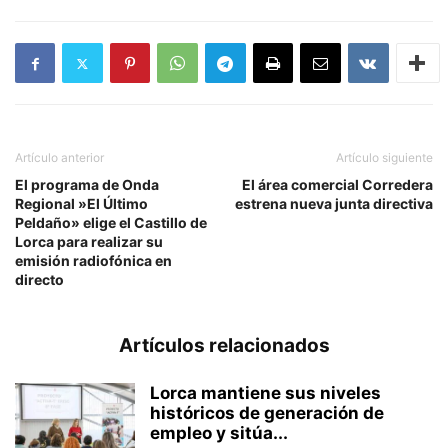
Cosas de Lorca - Bomberos apagan incendio en Poligono Industrial Serrata
junto a fábricas de curtidos.
Artículo anterior
Artículo siguiente
El programa de Onda
El área comercial Corredera
Regional »El Último
estrena nueva junta directiva
Peldaño» elige el Castillo de
Lorca para realizar su
emisión radiofónica en
directo
Cosas de Lorca - Bomberos apagan incendio en Poligono Industrial Serrata
Artículos relacionados
junto a fábricas de curtidos.
Lorca mantiene sus niveles
históricos de generación de
empleo y sitúa...