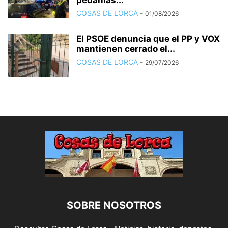
pedanías...
COSAS DE LORCA
-
01/08/2026
El PSOE denuncia que el PP y VOX
mantienen cerrado el...
COSAS DE LORCA
-
29/07/2026
Cosas de Lorca - Bomberos apagan incendio en Poligono Industrial Serrata
junto a fábricas de curtidos.
Cosas de Lorca - Bomberos apagan incendio en Poligono Industrial Serrata
SOBRE NOSOTROS
junto a fábricas de curtidos.