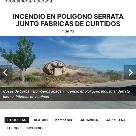
debidamente apagada.
INCENDIO EN POLIGONO SERRATA
JUNTO FABRICAS DE CURTIDOS
1
de 13
Cosas de Lorca - Bomberos apagan incendio en Poligono Industrial Serrata
junto a fábricas de curtidos.
ETIQUETAS
APAGAN
bomberos
CARAVACA
CARRETERA
FUEGO
INCENDIO