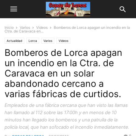
Inicio
Varios
Videos
Bomberos de Lorca apagan un incendio en la
Ctra. de Caravaca en...
Actualidad
Lorca
Varios
Videos
Bomberos de Lorca apagan
un incendio en la Ctra. de
Caravaca en un solar
abandonado cercano a
varias fábricas de curtidos.
Empleados de una fábrica cercana que han visto las llamas
han llamado al 112 sobre las 17:00h y en menos de 10
minutos han llegado los bomberos y una patrulla de la
policia local, que han sofocado el incendio inmediatamente.
0