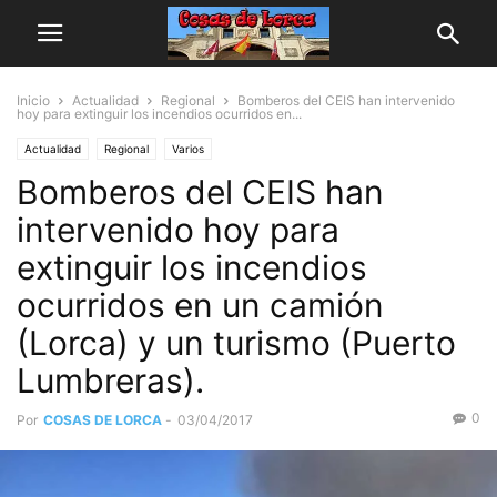
Inicio
Actualidad
Regional
Bomberos del CEIS han intervenido
hoy para extinguir los incendios ocurridos en...
Actualidad
Regional
Varios
Bomberos del CEIS han
intervenido hoy para
extinguir los incendios
ocurridos en un camión
(Lorca) y un turismo (Puerto
Lumbreras).
0
Por
COSAS DE LORCA
-
03/04/2017