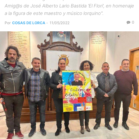
Amig@s de José Alberto Lario Bastida 'El Flori', en homenaje
a la figura de este maestro y músico lorquino".
0
Por
COSAS DE LORCA
-
11/05/2022