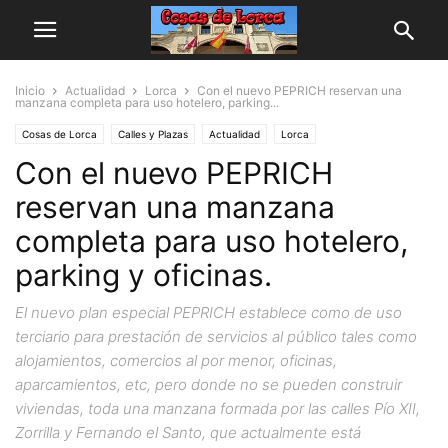
Inicio
Actualidad
Lorca
Con el nuevo PEPRICH reservan una
manzana completa para uso hotelero, parking...
Cosas de Lorca
Calles y Plazas
Actualidad
Lorca
Con el nuevo PEPRICH
reservan una manzana
completa para uso hotelero,
parking y oficinas.
El nuevo plan especial PEPRICH establece como de uso
terciario para prestación de servicios al público tales como
alojamientos, comercios al por menor, oficinas,
aparcamientos, etc, pero donde no se pueden construir
viviendas, toda una manzana formada por las calles Pío XII,
Zorrilla y Fernando el Santo, que actualmente está