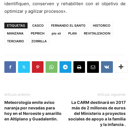
identifiquen, conserven y rehabiliten con el objetivo de
optimizar y agilizar procesos».
ETIQUETAS
CASCO
FERNANDO EL SANTO
HISTORICO
MANZANA
PEPRICH
pio xii
PLAN
REVITALIZACION
TERCIARIO
ZORRILLA
Artículo anterior
Artículo siguiente
Meteorología emite aviso
La CARM destinará en 2017
naranja por nevadas para
más de 2 millones de euros
hoy en el Noroeste y amarillo
del Ministerio a proyectos
en Altiplano y Guadalentín.
sociales de apoyo a la familia
y la infancia .