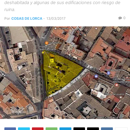
deshabitada y algunas de sus edificaciones con riesgo de
ruina.
0
Por
COSAS DE LORCA
-
13/03/2017