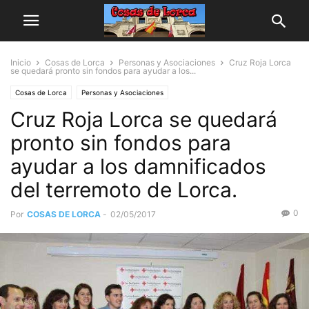
Inicio
Cosas de Lorca
Personas y Asociaciones
Cruz Roja Lorca
se quedará pronto sin fondos para ayudar a los...
Cosas de Lorca
Personas y Asociaciones
Cruz Roja Lorca se quedará
pronto sin fondos para
ayudar a los damnificados
del terremoto de Lorca.
0
Por
COSAS DE LORCA
-
02/05/2017