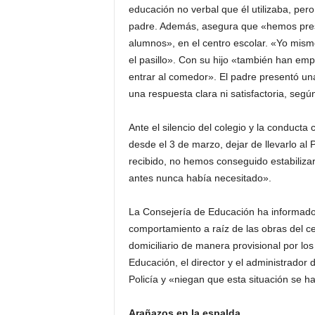
educación no verbal que él utilizaba, pe
padre. Además, asegura que «hemos pres
alumnos», en el centro escolar. «Yo mism
el pasillo». Con su hijo «también han emp
entrar al comedor». El padre presentó una
una respuesta clara ni satisfactoria, seg
Ante el silencio del colegio y la conducta
desde el 3 de marzo, dejar de llevarlo al 
recibido, no hemos conseguido estabiliza
antes nunca había necesitado».
La Consejería de Educación ha informado
comportamiento a raíz de las obras del c
domiciliario de manera provisional por l
Educación, el director y el administrador 
Policía y «niegan que esta situación se h
Arañazos en la espalda