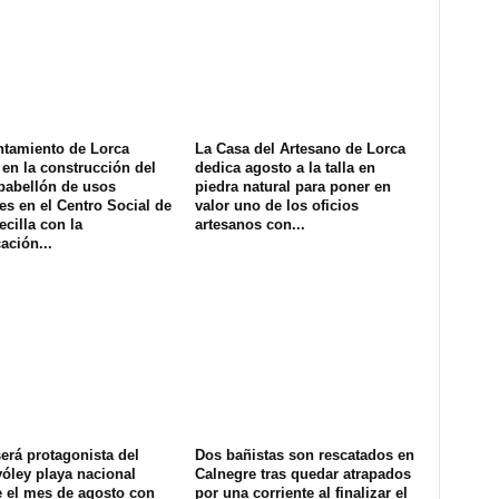
ntamiento de Lorca
La Casa del Artesano de Lorca
en la construcción del
dedica agosto a la talla en
pabellón de usos
piedra natural para poner en
es en el Centro Social de
valor uno de los oficios
ecilla con la
artesanos con...
ación...
erá protagonista del
Dos bañistas son rescatados en
óley playa nacional
Calnegre tras quedar atrapados
e el mes de agosto con
por una corriente al finalizar el