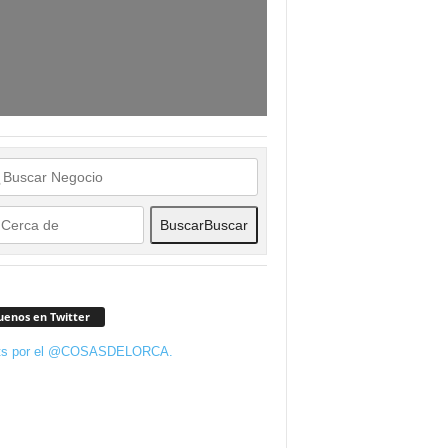
Buscar
Buscar
uenos en Twitter
ts por el @COSASDELORCA.