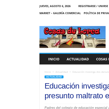
JUEVES, AGOSTO 6, 2026
REGISTRARSE / UNIRSE
MARKET – GALERÍA COMERCIAL
POLÍTICA DE PRIV
C
O
S
A
S
D
E
INICIO
ACTUALIDAD
COSAS 
L
O
R
Inicio
Actualidad
Educación investiga dos denunc
C
ACTUALIDAD
A
Educación investig
presunto maltrato e
Padres del colegio de educación especial