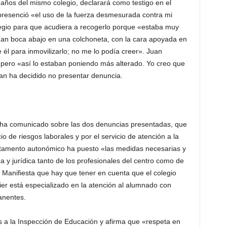
 años del mismo colegio, declarará como testigo en el
 presenció «el uso de la fuerza desmesurada contra mi
olegio para que acudiera a recogerlo porque «estaba muy
ían boca abajo en una colchoneta, con la cara apoyada en
 él para inmovilizarlo; no me lo podía creer». Juan
 pero «así lo estaban poniendo más alterado. Yo creo que
Juan ha decidido no presentar denuncia.
n ha comunicado sobre las dos denuncias presentadas, que
o de riesgos laborales y por el servicio de atención a la
rtamento autonómico ha puesto «las medidas necesarias y
a y jurídica tanto de los profesionales del centro como de
 Manifiesta que hay que tener en cuenta que el colegio
ier está especializado en la atención al alumnado con
anentes.
 a la Inspección de Educación y afirma que «respeta en