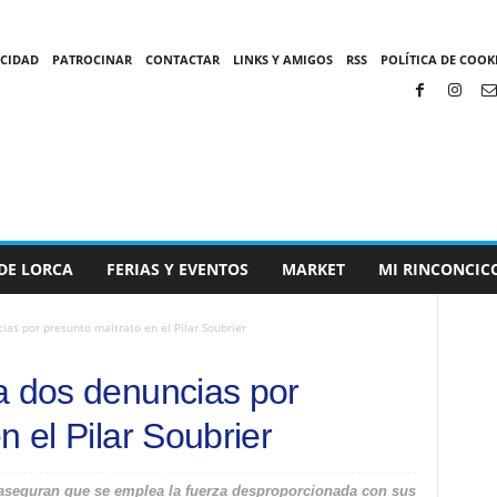
ACIDAD
PATROCINAR
CONTACTAR
LINKS Y AMIGOS
RSS
POLÍTICA DE COOKI
DE LORCA
FERIAS Y EVENTOS
MARKET
MI RINCONCIC
ias por presunto maltrato en el Pilar Soubrier
a dos denuncias por
n el Pilar Soubrier
 aseguran que se emplea la fuerza desproporcionada con sus