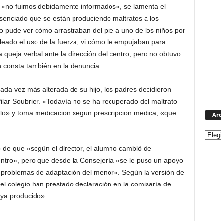
ro «no fuimos debidamente informados», se lamenta el
enciado que se están produciendo maltratos a los
o pude ver cómo arrastraban del pie a uno de los niños por
leado el uso de la fuerza; vi cómo le empujaban para
 queja verbal ante la dirección del centro, pero no obtuvo
ún consta también en la denuncia.
 cada vez más alterada de su hijo, los padres decidieron
Pilar Soubrier. «Todavía no se ha recuperado del maltrato
rlo» y toma medicación según prescripción médica, «que
Arc
 de que «según el director, el alumno cambió de
entro», pero que desde la Consejería «se le puso un apoyo
os problemas de adaptación del menor». Según la versión de
del colegio han prestado declaración en la comisaría de
aya producido».