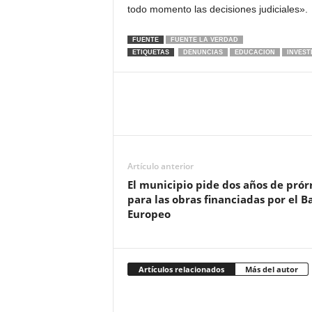
todo momento las decisiones judiciales».
FUENTE
FUENTE LA VERDAD
ETIQUETAS
DENUNCIAS
EDUCACION
INVEST
Artículo anterior
El municipio pide dos años de prór
para las obras financiadas por el B
Europeo
Artículos relacionados
Más del autor