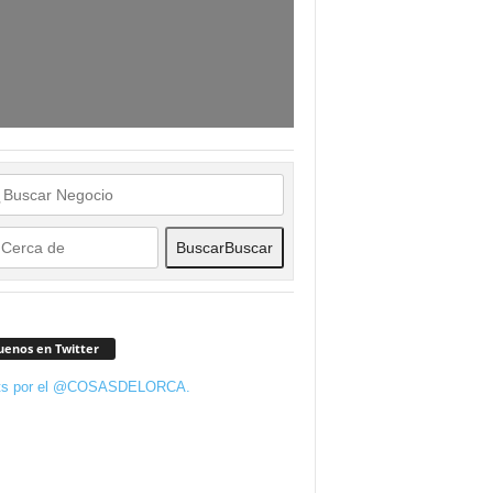
Buscar
Buscar
uenos en Twitter
ts por el @COSASDELORCA.