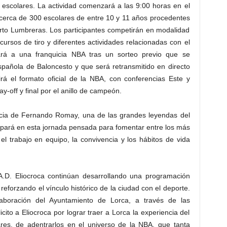
e escolares. La actividad comenzará a las 9:00 horas en el
 cerca de 300 escolares de entre 10 y 11 años procedentes
rto Lumbreras. Los participantes competirán en modalidad
ursos de tiro y diferentes actividades relacionadas con el
ará a una franquicia NBA tras un sorteo previo que se
spañola de Baloncesto y que será retransmitido en directo
rá el formato oficial de la NBA, con conferencias Este y
y-off y final por el anillo de campeón.
cia de Fernando Romay, una de las grandes leyendas del
ipará en esta jornada pensada para fomentar entre los más
l trabajo en equipo, la convivencia y los hábitos de vida
 A.D. Eliocroca continúan desarrollando una programación
reforzando el vínculo histórico de la ciudad con el deporte.
aboración del Ayuntamiento de Lorca, a través de las
cito a Eliocroca por lograr traer a Lorca la experiencia del
res, de adentrarlos en el universo de la NBA, que tanta