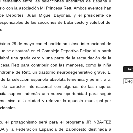
bol femenino entre las selecciones absolutas de España y
rio con la asociación Mi Princesa Rett. Ambos eventos han
 de Deportes, Juan Miguel Bayonas, y el presidente de
responsables de las secciones de baloncesto y voleibol del
o.
róximo 29 de mayo con el partido amistoso internacional de
ue se disputará en el Complejo Deportivo Felipe VI a partir
 Habrá una grada cero y una parte de la recaudación de la
incesa Rett para contribuir con las menores, como la niña
Arc
ndrome de Rett, un trastorno neurodegenerativo grave. El
de la selección española absoluta femenina y permitirá al
o de carácter internacional con algunas de las mejores
 cita supone además una nueva oportunidad para seguir
o nivel a la ciudad y reforzar la apuesta municipal por
cionales.
o, el protagonismo será para el programa JR NBA-FEB
NBA y la Federación Española de Baloncesto destinada a