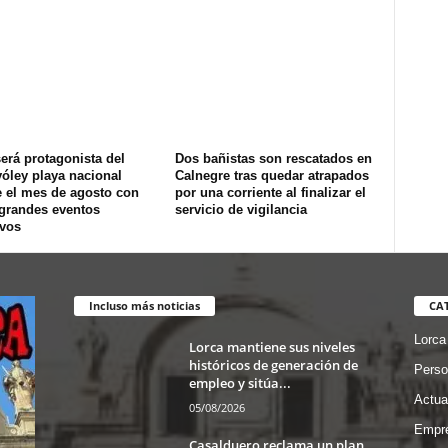
erá protagonista del
Dos bañistas son rescatados en
óley playa nacional
Calnegre tras quedar atrapados
e el mes de agosto con
por una corriente al finalizar el
 grandes eventos
servicio de vigilancia
ivos
Incluso más noticias
CA
Lorca
Lorca mantiene sus niveles
históricos de generación de
Perso
empleo y sitúa...
Actua
05/08/2026
Empre
Casalduero reclama un plan