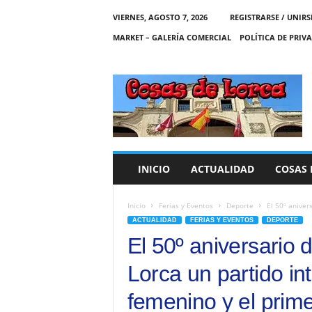
VIERNES, AGOSTO 7, 2026
REGISTRARSE / UNIRS
MARKET – GALERÍA COMERCIAL
POLÍTICA DE PRIV
C
O
S
A
S
D
E
INICIO
ACTUALIDAD
COSAS 
L
O
R
Inicio
Ferias y Eventos
Deporte
El 50º anivers
C
ACTUALIDAD
FERIAS Y EVENTOS
DEPORTE
A
El 50º aniversario d
Lorca un partido in
femenino y el prim