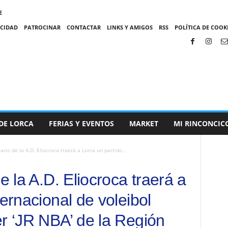
E
ACIDAD
PATROCINAR
CONTACTAR
LINKS Y AMIGOS
RSS
POLÍTICA DE COOKI
DE LORCA
FERIAS Y EVENTOS
MARKET
MI RINCONCIC
ario de la A.D. Eliocroca traerá a Lorca un partido...
e la A.D. Eliocroca traerá a
ternacional de voleibol
er ‘JR NBA’ de la Región