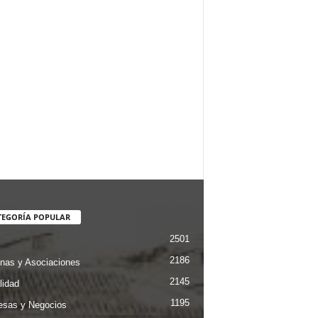
TEGORÍA POPULAR
2501
2186
nas y Asociaciones
2145
lidad
1195
sas y Negocios