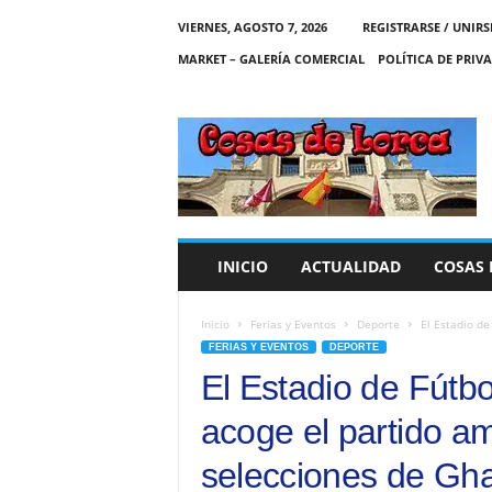
VIERNES, AGOSTO 7, 2026
REGISTRARSE / UNIRS
MARKET – GALERÍA COMERCIAL
POLÍTICA DE PRIV
C
O
S
A
S
D
E
INICIO
ACTUALIDAD
COSAS 
L
O
R
Inicio
Ferias y Eventos
Deporte
El Estadio de
C
FERIAS Y EVENTOS
DEPORTE
A
El Estadio de Fútb
acoge el partido am
selecciones de Gha