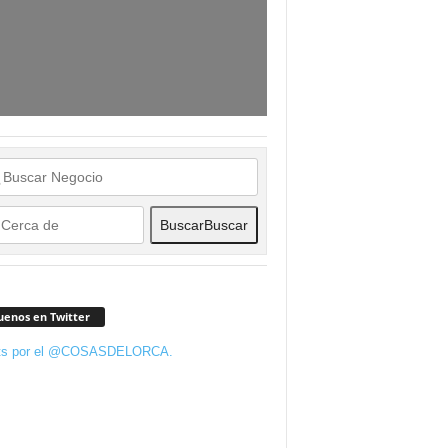
Buscar
Buscar
uenos en Twitter
ts por el @COSASDELORCA.