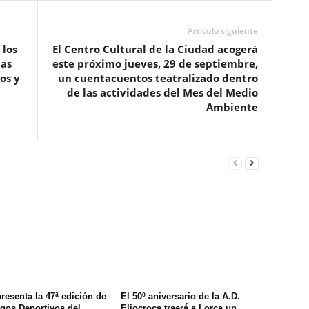
Artículo siguiente
 los
El Centro Cultural de la Ciudad acogerá
las
este próximo jueves, 29 de septiembre,
os y
un cuentacuentos teatralizado dentro
de las actividades del Mes del Medio
Ambiente
resenta la 47ª edición de
El 50º aniversario de la A.D.
gos Deportivos del
Eliocroca traerá a Lorca un