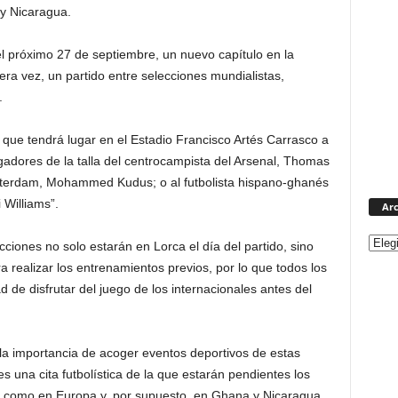
y Nicaragua.
el próximo 27 de septiembre, un nuevo capítulo en la
imera vez, un partido entre selecciones mundialistas,
.
, que tendrá lugar en el Estadio Francisco Artés Carrasco a
gadores de la talla del centrocampista del Arsenal, Thomas
msterdam, Mohammed Kudus; o al futbolista hispano-ghanés
 Williams”.
Arc
iones no solo estarán en Lorca el día del partido, sino
ra realizar los entrenamientos previos, por lo que todos los
d de disfrutar del juego de los internacionales antes del
a importancia de acoger eventos deportivos de estas
s una cita futbolística de la que estarán pendientes los
aís como en Europa y, por supuesto, en Ghana y Nicaragua,