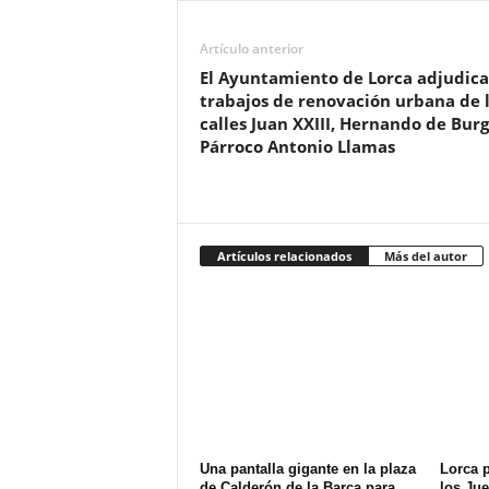
Artículo anterior
El Ayuntamiento de Lorca adjudica
trabajos de renovación urbana de 
calles Juan XXIII, Hernando de Burg
Párroco Antonio Llamas
Artículos relacionados
Más del autor
Una pantalla gigante en la plaza
Lorca p
de Calderón de la Barca para
los Jue