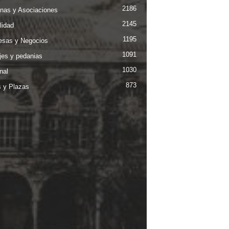
2186
nas y Asociaciones
2145
lidad
1195
sas y Negocios
1091
jes y pedanias
1030
nal
873
s y Plazas