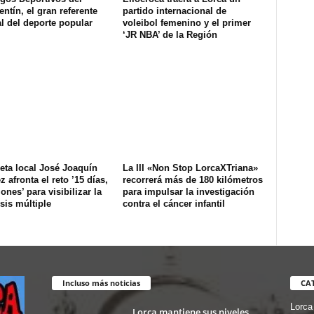
ntín, el gran referente
partido internacional de
l del deporte popular
voleibol femenino y el primer
‘JR NBA’ de la Región
tleta local José Joaquín
La III «Non Stop LorcaXTriana»
 afronta el reto ’15 días,
recorrerá más de 180 kilómetros
lones’ para visibilizar la
para impulsar la investigación
sis múltiple
contra el cáncer infantil
Incluso más noticias
CA
Lorca
Lorca mantiene sus niveles