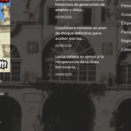
históricos de generación de
Perso
empleo y sitúa...
Actua
05/08/2026
Empre
Casalduero reclama un plan
Paisa
de choque definitivo para
acabar con las...
Regio
05/08/2026
Calle
Lorca reitera su apoyo a la
recuperación de la línea
ferroviaria...
04/08/2026
r
das