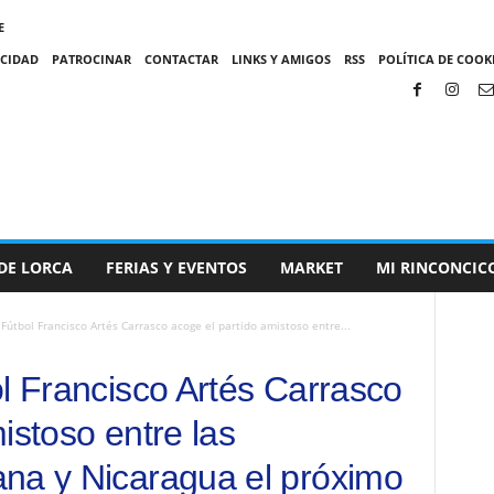
E
ACIDAD
PATROCINAR
CONTACTAR
LINKS Y AMIGOS
RSS
POLÍTICA DE COOKI
DE LORCA
FERIAS Y EVENTOS
MARKET
MI RINCONCIC
 Fútbol Francisco Artés Carrasco acoge el partido amistoso entre...
ol Francisco Artés Carrasco
istoso entre las
na y Nicaragua el próximo