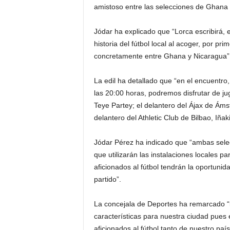
amistoso entre las selecciones de Ghana 
Jódar ha explicado que “Lorca escribirá, 
historia del fútbol local al acoger, por pr
concretamente entre Ghana y Nicaragua”
La edil ha detallado que “en el encuentro
las 20:00 horas, podremos disfrutar de ju
Teye Partey; el delantero del Ájax de Á
delantero del Athletic Club de Bilbao, Iñaki
Jódar Pérez ha indicado que “ambas selecc
que utilizarán las instalaciones locales pa
aficionados al fútbol tendrán la oportunida
partido”.
La concejala de Deportes ha remarcado “l
características para nuestra ciudad pues e
aficionados al fútbol tanto de nuestro p