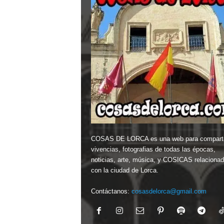
COSAS DE LORCA es una web para comparti
vivencias, fotografias de todas las épocas,
noticias, arte, música, y COSICAS relaciona
con la ciudad de Lorca.
Contáctanos:
cosasdelorca@gmail.com