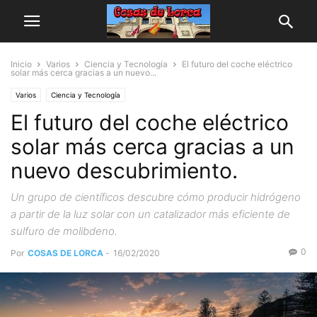
Inicio
Varios
Ciencia y Tecnología
El futuro del coche eléctrico
solar más cerca gracias a un nuevo...
Varios
Ciencia y Tecnología
El futuro del coche eléctrico
solar más cerca gracias a un
nuevo descubrimiento.
Un grupo de científicos descubre cómo producir hidrógeno
a partir de la luz solar con un catalizador más eficiente de
sulfuro de molibdeno.
0
Por
COSAS DE LORCA
-
16/02/2020