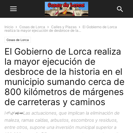
Inicio
Cosas de Lorca
Calles y Plazas
El Gobierno de Lorca
realiza la mayor ejecución de desbroce de la...
Cosas de Lorca
El Gobierno de Lorca realiza
la mayor ejecución de
desbroce de la historia en el
municipio sumando cerca de
800 kilómetros de márgenes
de carreteras y caminos
I🌱🌿🚜➡️Las actuaciones, que implican la eliminación de
maleza, ramas caídas, arbustos, escombros y residuos,
entre otros, supone una inversión municipal superior a