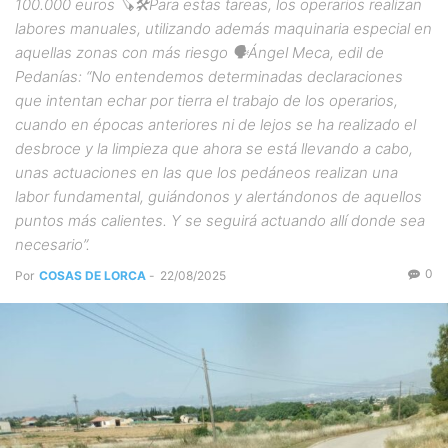
100.000 euros 🪚🛠️Para estas tareas, los operarios realizan
labores manuales, utilizando además maquinaria especial en
aquellas zonas con más riesgo 🗣️Ángel Meca, edil de
Pedanías: “No entendemos determinadas declaraciones
que intentan echar por tierra el trabajo de los operarios,
cuando en épocas anteriores ni de lejos se ha realizado el
desbroce y la limpieza que ahora se está llevando a cabo,
unas actuaciones en las que los pedáneos realizan una
labor fundamental, guiándonos y alertándonos de aquellos
puntos más calientes. Y se seguirá actuando allí donde sea
necesario”.
0
Por
COSAS DE LORCA
-
22/08/2025