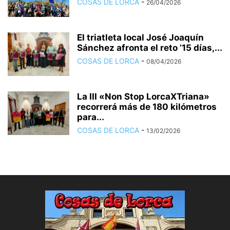
COSAS DE LORCA
-
26/04/2026
El triatleta local José Joaquín
Sánchez afronta el reto ’15 días,...
COSAS DE LORCA
-
08/04/2026
La III «Non Stop LorcaXTriana»
recorrerá más de 180 kilómetros
para...
COSAS DE LORCA
-
13/02/2026