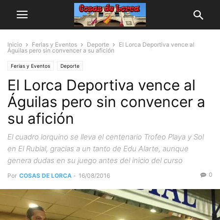
Inicio
Ferias y Eventos
Deporte
El Lorca Deportiva vence al
Águilas pero sin convencer a su afición
Ferias y Eventos
Deporte
El Lorca Deportiva vence al
Águilas pero sin convencer a
su afición
El cuadro lorquino se lleva el centenario Trofeo Playa y Sol
en El Rubial, gracias a un tanto de Edu Alarte, aunque
genera dudas en su juego antes del inicio del curso
0
Por
COSAS DE LORCA
-
16/08/2016