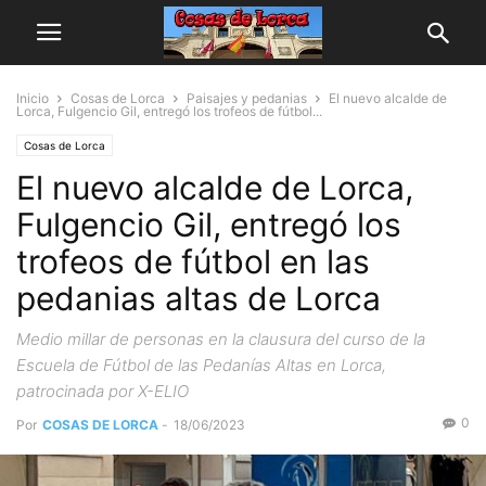
Inicio
Cosas de Lorca
Paisajes y pedanias
El nuevo alcalde de
Lorca, Fulgencio Gil, entregó los trofeos de fútbol...
Cosas de Lorca
El nuevo alcalde de Lorca,
Fulgencio Gil, entregó los
trofeos de fútbol en las
pedanias altas de Lorca
Medio millar de personas en la clausura del curso de la
Escuela de Fútbol de las Pedanías Altas en Lorca,
patrocinada por X-ELIO
0
Por
COSAS DE LORCA
-
18/06/2023