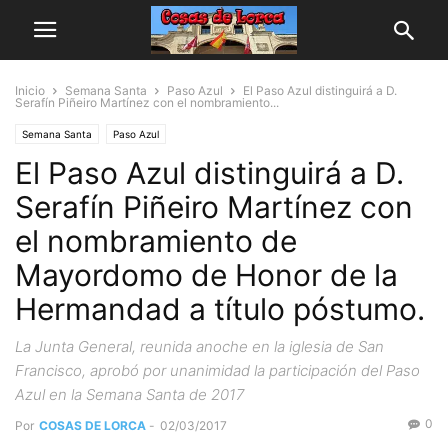
Inicio
Semana Santa
Paso Azul
El Paso Azul distinguirá a D.
Serafín Piñeiro Martínez con el nombramiento...
Semana Santa
Paso Azul
El Paso Azul distinguirá a D.
Serafín Piñeiro Martínez con
el nombramiento de
Mayordomo de Honor de la
Hermandad a título póstumo.
La Junta General, reunida anoche en la iglesia de San
Francisco, aprobó por unanimidad la participación del Paso
Azul en la Semana Santa de 2017
0
Por
COSAS DE LORCA
-
02/03/2017