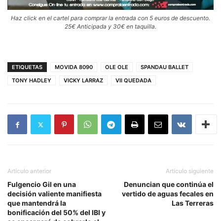
Haz click en el cartel para comprar la entrada con 5 euros de descuento.
25€ Anticipada y 30€ en taquilla.
ETIQUETAS
MOVIDA 8090
OLE OLE
SPANDAU BALLET
TONY HADLEY
VICKY LARRAZ
VII QUEDADA
Artículo anterior
Artículo siguiente
Fulgencio Gil en una
Denuncian que continúa el
decisión valiente manifiesta
vertido de aguas fecales en
que mantendrá la
Las Terreras
bonificación del 50% del IBI y