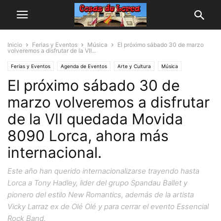
Inicio
Ferias y Eventos
Música
El próximo sábado 30 de marzo
volveremos a disfrutar de la VII...
Ferias y Eventos
Agenda de Eventos
Arte y Cultura
Música
El próximo sábado 30 de
marzo volveremos a disfrutar
de la VII quedada Movida
8090 Lorca, ahora más
internacional.
Este año han querido internacionalizarse trayendo hasta
Lorca a Tony Hadley, lider del grupo Spandau Ballet y
pionero del estilo New Romantics, además de la artista
Vicky Larraz ex de Olé Olé y para cerrar el evento Essencial
Rock Band.