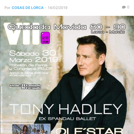
0
Por
COSAS DE LORCA
-
14/02/2019