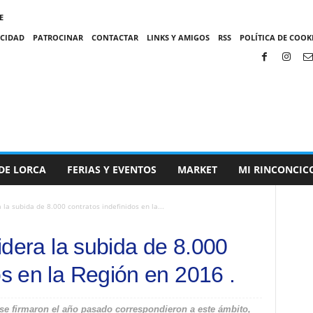
E
ACIDAD
PATROCINAR
CONTACTAR
LINKS Y AMIGOS
RSS
POLÍTICA DE COOKI
DE LORCA
FERIAS Y EVENTOS
MARKET
MI RINCONCIC
a la subida de 8.000 contratos indefinidos en la...
lidera la subida de 8.000
os en la Región en 2016 .
 se firmaron el año pasado correspondieron a este ámbito,