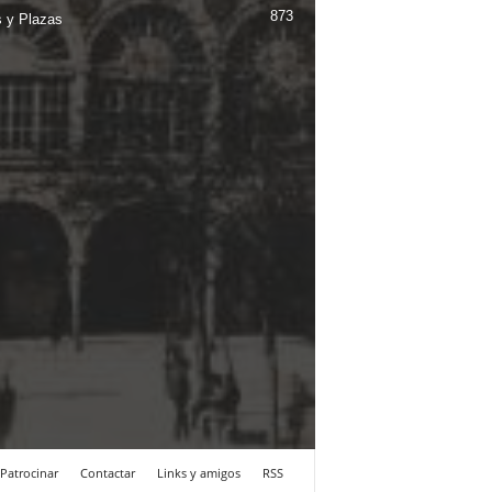
873
s y Plazas
Patrocinar
Contactar
Links y amigos
RSS