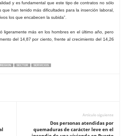
lidad y es fundamental que este tipo de contratos no sólo
s que han tenido más dificultades para la inserción laboral,
ivos los que encabecen la subida”.
bió ligeramente más en los hombres en el último año, pero
emento del 14,87 por ciento, frente al crecimiento del 14,26
REGION
SECTOR
SERVICIOS
Artículo siguiente
Dos personas atendidas por
al
quemaduras de carácter leve en el
incendio de una vivienda en Puerto