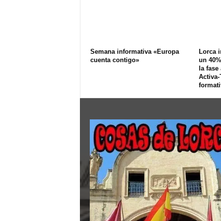
Semana informativa «Europa
Lorca 
cuenta contigo»
un 40% 
la fase
Activa-
formati