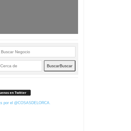
Buscar
Buscar
uenos en Twitter
ts por el @COSASDELORCA.