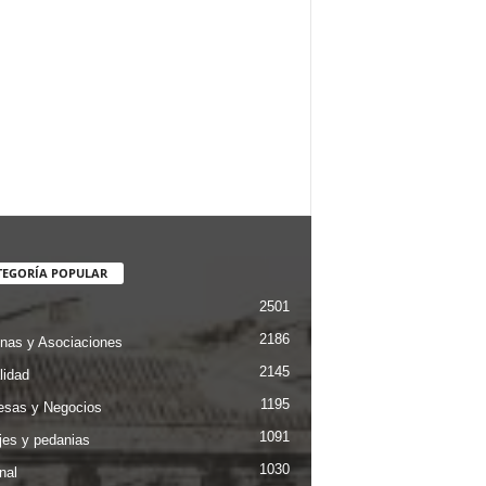
TEGORÍA POPULAR
2501
2186
nas y Asociaciones
2145
lidad
1195
sas y Negocios
1091
jes y pedanias
1030
nal