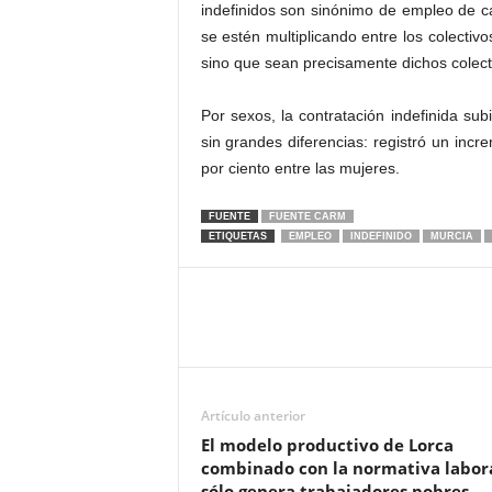
indefinidos son sinónimo de empleo de ca
se estén multiplicando entre los colectivo
sino que sean precisamente dichos colect
Por sexos, la contratación indefinida su
sin grandes diferencias: registró un incr
por ciento entre las mujeres.
FUENTE
FUENTE CARM
ETIQUETAS
EMPLEO
INDEFINIDO
MURCIA
Artículo anterior
El modelo productivo de Lorca
combinado con la normativa labor
sólo genera trabajadores pobres.