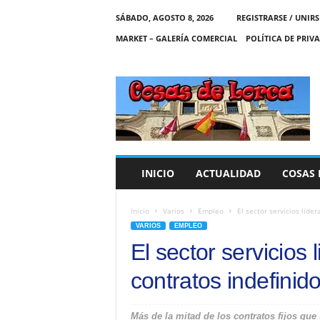
SÁBADO, AGOSTO 8, 2026
REGISTRARSE / UNIRS
MARKET – GALERÍA COMERCIAL
POLÍTICA DE PRIV
C
O
S
A
S
D
E
INICIO
ACTUALIDAD
COSAS 
L
O
R
Inicio
Varios
Empleo
El sector servicios lider
C
VARIOS
EMPLEO
A
El sector servicios 
contratos indefinid
Más de la mitad de los contratos fijos que