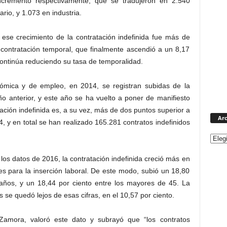
ncremento respectivamente, que se tradujeron en 2.540
rio, y 1.073 en industria.
 ese crecimiento de la contratación indefinida fue más de
 contratación temporal, que finalmente ascendió a un 8,17
continúa reduciendo su tasa de temporalidad.
nómica y de empleo, en 2014, se registran subidas de la
ño anterior, y este año se ha vuelto a poner de manifiesto
tación indefinida es, a su vez, más de dos puntos superior a
Arc
, y en total se han realizado 165.281 contratos indefinidos
los datos de 2016, la contratación indefinida creció más en
es para la inserción laboral. De este modo, subió un 18,80
 años, y un 18,44 por ciento entre los mayores de 45. La
 se quedó lejos de esas cifras, en el 10,57 por ciento.
 Zamora, valoró este dato y subrayó que “los contratos