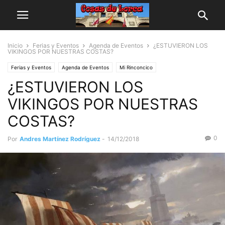
Inicio
Ferias y Eventos
Agenda de Eventos
¿ESTUVIERON LOS
VIKINGOS POR NUESTRAS COSTAS?
Ferias y Eventos
Agenda de Eventos
Mi Rinconcico
¿ESTUVIERON LOS
Andrés Martínez Rodríguez
Arte y Cultura
Historia
VIKINGOS POR NUESTRAS
COSTAS?
0
Por
Andres Martínez Rodríguez
-
14/12/2018