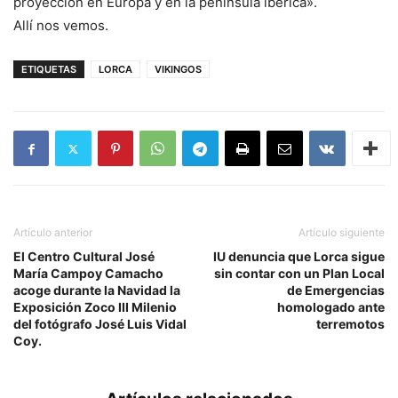
proyección en Europa y en la península ibérica».
Allí nos vemos.
ETIQUETAS
LORCA
VIKINGOS
Artículo anterior
Artículo siguiente
El Centro Cultural José
IU denuncia que Lorca sigue
María Campoy Camacho
sin contar con un Plan Local
acoge durante la Navidad la
de Emergencias
Exposición Zoco III Milenio
homologado ante
del fotógrafo José Luis Vidal
terremotos
Coy.