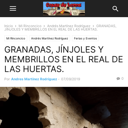
Inicio
Mi Rinconcico
Andrés Martínez Rodríguez
GRANADAS,
JÍNJOLES Y MEMBRILLOS EN EL REAL DE LAS HUERTAS.
Mi Rinconcico
Andrés Martínez Rodríguez
Ferias y Eventos
GRANADAS, JÍNJOLES Y
Arte y Cultura
MEMBRILLOS EN EL REAL DE
LAS HUERTAS.
0
Por
Andres Martínez Rodríguez
-
07/09/2019