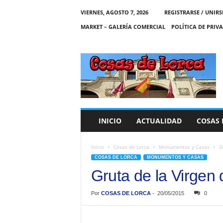
VIERNES, AGOSTO 7, 2026
REGISTRARSE / UNIRS
MARKET – GALERÍA COMERCIAL
POLÍTICA DE PRIV
C
O
S
A
S
D
E
INICIO
ACTUALIDAD
COSAS 
L
O
R
Inicio
Cosas de Lorca
Monumentos y Casas
G
C
COSAS DE LORCA
MONUMENTOS Y CASAS
A
Gruta de la Virgen
Por
COSAS DE LORCA
-
20/05/2015
0