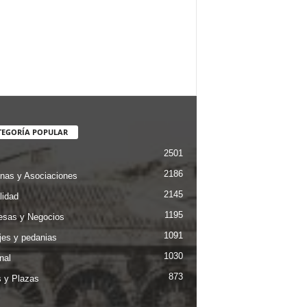
TEGORÍA POPULAR
2501
2186
nas y Asociaciones
2145
lidad
1195
sas y Negocios
1091
jes y pedanias
1030
nal
873
s y Plazas