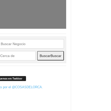
Buscar
Buscar
uenos en Twitter
ts por el @COSASDELORCA.