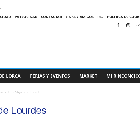
E
ACIDAD
PATROCINAR
CONTACTAR
LINKS Y AMIGOS
RSS
POLÍTICA DE COOKI
DE LORCA
FERIAS Y EVENTOS
MARKET
MI RINCONCIC
ruta de la Virgen de Lourdes
 de Lourdes