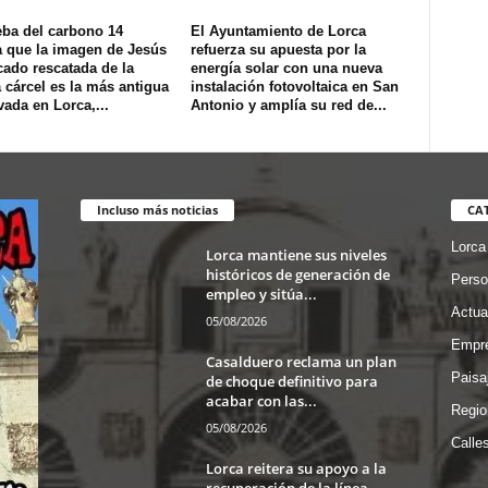
eba del carbono 14
El Ayuntamiento de Lorca
a que la imagen de Jesús
refuerza su apuesta por la
cado rescatada de la
energía solar con una nueva
 cárcel es la más antigua
instalación fotovoltaica en San
ada en Lorca,...
Antonio y amplía su red de...
Incluso más noticias
CA
Lorca
Lorca mantiene sus niveles
históricos de generación de
Perso
empleo y sitúa...
Actua
05/08/2026
Empre
Casalduero reclama un plan
Paisa
de choque definitivo para
acabar con las...
Regio
05/08/2026
Calle
Lorca reitera su apoyo a la