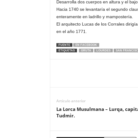
Desarrolla dos cuerpos en altura y el bajo
Hacia 1740 se levantaría el segundo claus
enteramente en ladrillo y mampostería.
El arquitecto Lucas de los Corrales dirigí
en el año 1771.
FUENTE
EN FACEBOOK
ETIQUETAS
GRUTA
LOURDES
SAN FRANCIS
Artículo anterior
La Lorca Musulmana – Lurqa, capit
Tudmir.