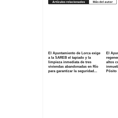
Artículos relacionados
Más del autor
El Ayuntamiento de Lorca exige
El Ayu
a la SAREB el tapiado y la
regener
limpieza inmediata de tres
altos c
viviendas abandonadas en Río
inmuebl
para garantizar la seguridad...
Pósito 