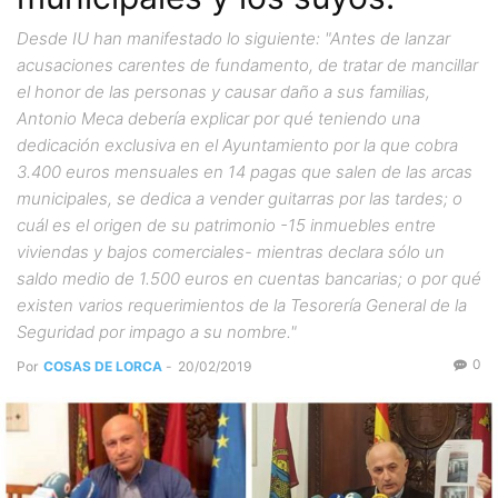
Desde IU han manifestado lo siguiente: "Antes de lanzar
acusaciones carentes de fundamento, de tratar de mancillar
el honor de las personas y causar daño a sus familias,
Antonio Meca debería explicar por qué teniendo una
dedicación exclusiva en el Ayuntamiento por la que cobra
3.400 euros mensuales en 14 pagas que salen de las arcas
municipales, se dedica a vender guitarras por las tardes; o
cuál es el origen de su patrimonio -15 inmuebles entre
viviendas y bajos comerciales- mientras declara sólo un
saldo medio de 1.500 euros en cuentas bancarias; o por qué
existen varios requerimientos de la Tesorería General de la
Seguridad por impago a su nombre."
0
Por
COSAS DE LORCA
-
20/02/2019