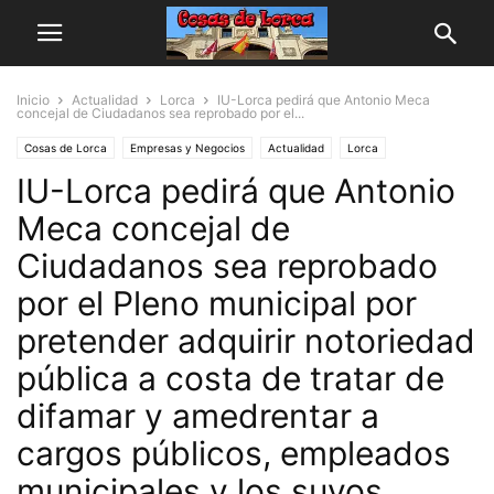
Inicio
Actualidad
Lorca
IU-Lorca pedirá que Antonio Meca
concejal de Ciudadanos sea reprobado por el...
Cosas de Lorca
Empresas y Negocios
Actualidad
Lorca
IU-Lorca pedirá que Antonio
Personas y Asociaciones
Propuestas para Lorca
Varios
Meca concejal de
Ciudadanos sea reprobado
por el Pleno municipal por
pretender adquirir notoriedad
pública a costa de tratar de
difamar y amedrentar a
cargos públicos, empleados
municipales y los suyos.