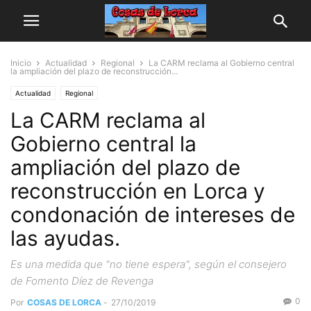
Inicio
Actualidad
Regional
La CARM reclama al Gobierno central
la ampliación del plazo de reconstrucción...
Actualidad
Regional
La CARM reclama al
Gobierno central la
ampliación del plazo de
reconstrucción en Lorca y
condonación de intereses de
las ayudas.
Es una medida que "no tiene espera", según el consejero
de Fomento Díez de Revenga
0
Por
COSAS DE LORCA
-
27/10/2019