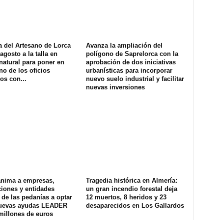
a del Artesano de Lorca
Avanza la ampliación del
agosto a la talla en
polígono de Saprelorca con la
natural para poner en
aprobación de dos iniciativas
no de los oficios
urbanísticas para incorporar
os con...
nuevo suelo industrial y facilitar
nuevas inversiones
anima a empresas,
Tragedia histórica en Almería:
iones y entidades
un gran incendio forestal deja
 de las pedanías a optar
12 muertos, 8 heridos y 23
nuevas ayudas LEADER
desaparecidos en Los Gallardos
millones de euros