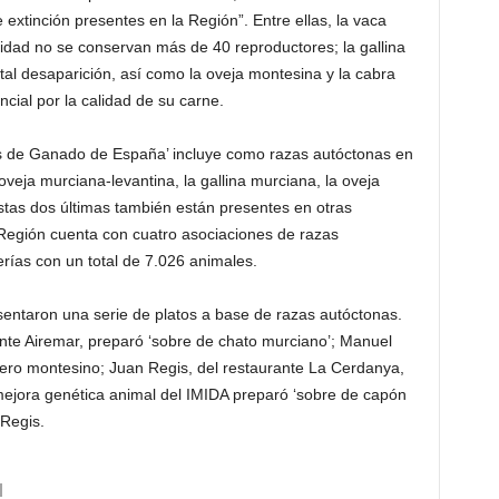
extinción presentes en la Región”. Entre ellas, la vaca
lidad no se conservan más de 40 reproductores; la gallina
otal desaparición, así como la oveja montesina y la cabra
ncial por la calidad de su carne.
as de Ganado de España’ incluye como razas autóctonas en
 oveja murciana-levantina, la gallina murciana, la oveja
estas dos últimas también están presentes en otras
Región cuenta con cuatro asociaciones de razas
rías con un total de 7.026 animales.
sentaron una serie de platos a base de razas autóctonas.
ante Airemar, preparó ‘sobre de chato murciano’; Manuel
ero montesino; Juan Regis, del restaurante La Cerdanya,
mejora genética animal del IMIDA preparó ‘sobre de capón
Regis.