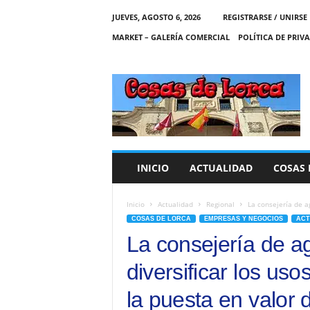
JUEVES, AGOSTO 6, 2026
REGISTRARSE / UNIRSE
MARKET – GALERÍA COMERCIAL
POLÍTICA DE PRIV
C
O
S
A
S
D
E
INICIO
ACTUALIDAD
COSAS 
L
O
R
Inicio
Actualidad
Regional
La consejería de ag
C
COSAS DE LORCA
EMPRESAS Y NEGOCIOS
ACT
A
La consejería de ag
diversificar los us
la puesta en valor 