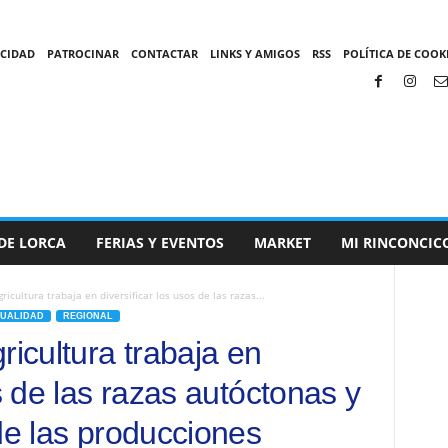
ACIDAD
PATROCINAR
CONTACTAR
LINKS Y AMIGOS
RSS
POLÍTICA DE COOKI
DE LORCA
FERIAS Y EVENTOS
MARKET
MI RINCONCIC
ricultura trabaja en diversificar los usos de las razas...
UALIDAD
REGIONAL
ricultura trabaja en
os de las razas autóctonas y
de las producciones