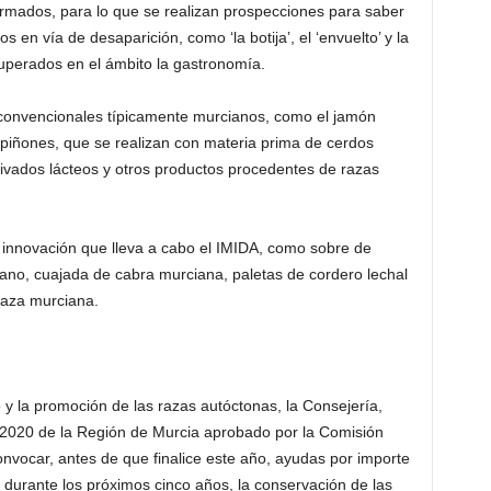
formados, para lo que se realizan prospecciones para saber
s en vía de desaparición, como ‘la botija’, el ‘envuelto’ y la
ecuperados en el ámbito la gastronomía.
 convencionales típicamente murcianos, como el jamón
y piñones, que se realizan con materia prima de cerdos
rivados lácteos y otros productos procedentes de razas
a innovación que lleva a cabo el IMIDA, como sobre de
no, cuajada de cabra murciana, paletas de cordero lechal
raza murciana.
 y la promoción de las razas autóctonas, la Consejería,
-2020 de la Región de Murcia aprobado por la Comisión
onvocar, antes de que finalice este año, ayudas por importe
 durante los próximos cinco años, la conservación de las