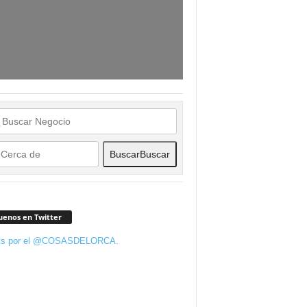
Buscar
Buscar
uenos en Twitter
ts por el @COSASDELORCA.