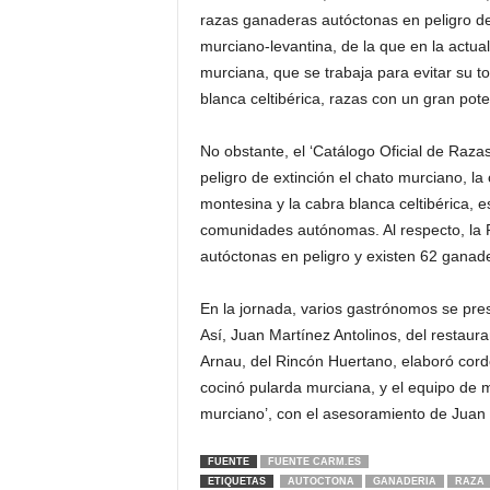
razas ganaderas autóctonas en peligro de 
murciano-levantina, de la que en la actua
murciana, que se trabaja para evitar su t
blanca celtibérica, razas con un gran pote
No obstante, el ‘Catálogo Oficial de Raz
peligro de extinción el chato murciano, la
montesina y la cabra blanca celtibérica, 
comunidades autónomas. Al respecto, la 
autóctonas en peligro y existen 62 ganade
En la jornada, varios gastrónomos se pre
Así, Juan Martínez Antolinos, del restaur
Arnau, del Rincón Huertano, elaboró cord
cocinó pularda murciana, y el equipo de 
murciano’, con el asesoramiento de Juan 
FUENTE
FUENTE CARM.ES
ETIQUETAS
AUTOCTONA
GANADERIA
RAZA