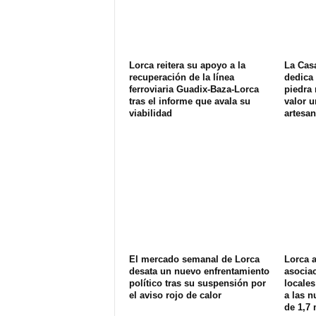
Lorca reitera su apoyo a la
La Cas
recuperación de la línea
dedica 
ferroviaria Guadix-Baza-Lorca
piedra 
tras el informe que avala su
valor u
viabilidad
artesan
El mercado semanal de Lorca
Lorca 
desata un nuevo enfrentamiento
asociac
político tras su suspensión por
locales
el aviso rojo de calor
a las 
de 1,7 