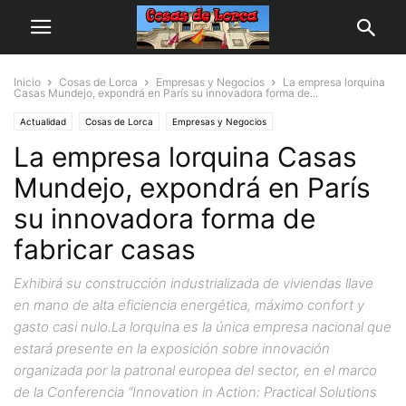
Inicio
Cosas de Lorca
Empresas y Negocios
La empresa lorquina
Casas Mundejo, expondrá en París su innovadora forma de...
Actualidad
Cosas de Lorca
Empresas y Negocios
La empresa lorquina Casas
Mundejo, expondrá en París
su innovadora forma de
fabricar casas
Exhibirá su construcción industrializada de viviendas llave
en mano de alta eficiencia energética, máximo confort y
gasto casi nulo.La lorquina es la única empresa nacional que
estará presente en la exposición sobre innovación
organizada por la patronal europea del sector, en el marco
de la Conferencia “Innovation in Action: Practical Solutions