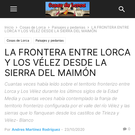
Inicio
Cosas de Lorca
Paisajes y pedanias
LA FRONTERA ENTRE
LORCA Y LOS VÉLEZ DESDE LA SIERRA DEL MAIMÓN
Cosas de Lorca
Paisajes y pedanias
LA FRONTERA ENTRE LORCA
Y LOS VÉLEZ DESDE LA
SIERRA DEL MAIMÓN
Cuantas veces había leído sobre el territorio fronterizo entre
Lorca y Los Vélez durante los últimos siglos de la Edad
Media y cuantas veces había contemplado la franja de
territorio fronterizo configurada por el valle del río Vélez y las
sierras que lo flanquean desde los castillos de Tirieza y
Vélez- Blanco
0
Por
Andres Martínez Rodríguez
-
23/10/2020