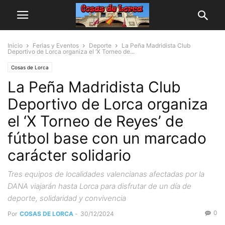
Inicio
Ferias y Eventos
Deporte
La Peña Madridista Club
Deportivo de Lorca organiza el ‘X Torneo de...
Cosas de Lorca
La Peña Madridista Club
Deportivo de Lorca organiza
el ‘X Torneo de Reyes’ de
fútbol base con un marcado
carácter solidario
Tres equipos de localidades valencianas afectadas por la
DANA viajarán hasta Lorca para disfrutar de un día de
deporte, solidaridad y convivencia
0
Por
COSAS DE LORCA
-
30/12/2024