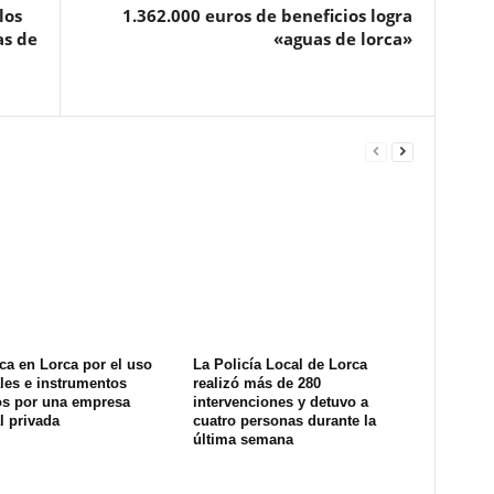
los
1.362.000 euros de beneficios logra
as de
«aguas de lorca»
ca en Lorca por el uso
La Policía Local de Lorca
les e instrumentos
realizó más de 280
os por una empresa
intervenciones y detuvo a
l privada
cuatro personas durante la
última semana