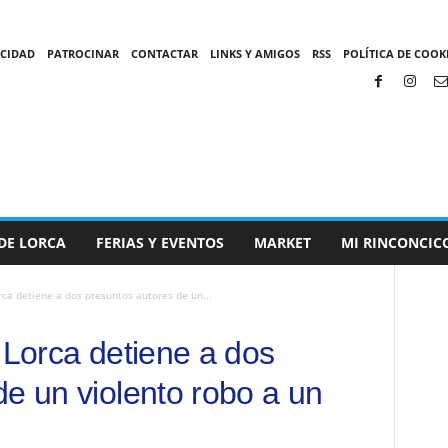
ACIDAD
PATROCINAR
CONTACTAR
LINKS Y AMIGOS
RSS
POLÍTICA DE COOKI
DE LORCA
FERIAS Y EVENTOS
MARKET
MI RINCONCIC
orca detiene a dos presuntos autores de un...
 Lorca detiene a dos
de un violento robo a un