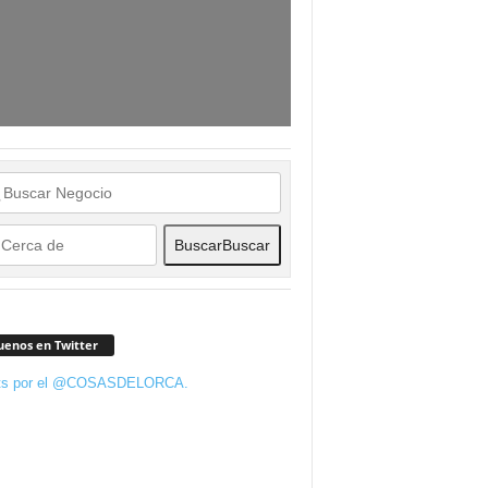
Buscar
Buscar
uenos en Twitter
ts por el @COSASDELORCA.