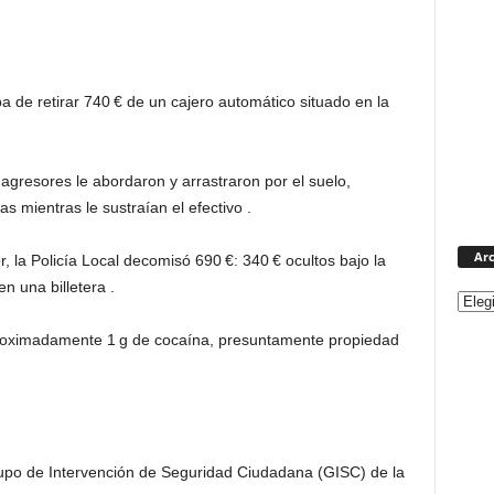
 de retirar 740 € de un cajero automático situado en la
s agresores le abordaron y arrastraron por el suelo,
s mientras le sustraían el efectivo .
Arc
r, la Policía Local decomisó 690 €: 340 € ocultos bajo la
en una billetera .
proximadamente 1 g de cocaína, presuntamente propiedad
rupo de Intervención de Seguridad Ciudadana (GISC) de la