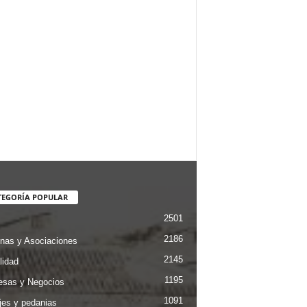
TEGORÍA POPULAR
2501
2186
nas y Asociaciones
2145
lidad
1195
sas y Negocios
1091
jes y pedanias