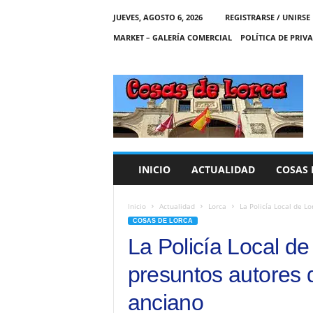
JUEVES, AGOSTO 6, 2026
REGISTRARSE / UNIRSE
MARKET – GALERÍA COMERCIAL
POLÍTICA DE PRIV
C
O
S
A
S
D
E
INICIO
ACTUALIDAD
COSAS 
L
O
R
Inicio
Actualidad
Lorca
La Policía Local de L
C
COSAS DE LORCA
A
La Policía Local de
presuntos autores 
anciano