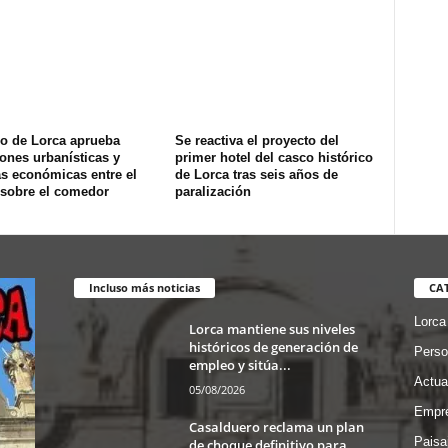
no de Lorca aprueba
Se reactiva el proyecto del
ones urbanísticas y
primer hotel del casco histórico
s económicas entre el
de Lorca tras seis años de
 sobre el comedor
paralización
Incluso más noticias
CA
Lorca
Lorca mantiene sus niveles
históricos de generación de
Perso
empleo y sitúa...
Actua
05/08/2026
Empre
Casalduero reclama un plan
Paisa
de choque definitivo para