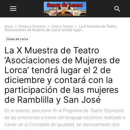
Inicio
Ferias y Eventos
Cine y Teatro
La X Muestra de Teatro
‘Asociaciones de Mujeres de Lorca’ tendrá lugar...
Cosas de Lorca
La X Muestra de Teatro
‘Asociaciones de Mujeres de
Lorca’ tendrá lugar el 2 de
diciembre y contará con la
participación de las mujeres
de Ramblilla y San José
En el evento, que pone fin al Programa de Teatro ‘Expresión
de las emociones a través del lenguaje escénico’ realizado a
través de la Concejalía de Igualdad, se representarán dos