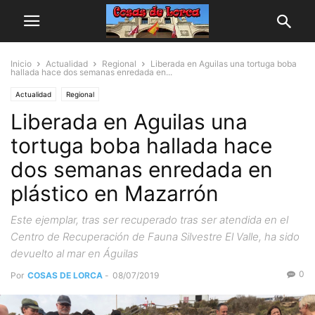
Inicio
Actualidad
Regional
Liberada en Aguilas una tortuga boba
hallada hace dos semanas enredada en...
Actualidad
Regional
Liberada en Aguilas una
tortuga boba hallada hace
dos semanas enredada en
plástico en Mazarrón
Este ejemplar, tras ser recuperado tras ser atendida en el
Centro de Recuperación de Fauna Silvestre El Valle, ha sido
devuelto al mar en Águilas
0
Por
COSAS DE LORCA
-
08/07/2019