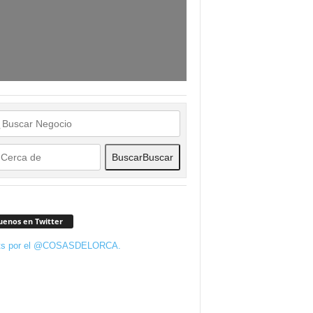
Buscar
Buscar
uenos en Twitter
ts por el @COSASDELORCA.