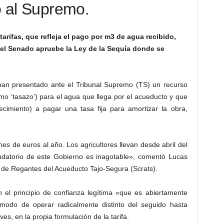
o al Supremo.
tarifas, que refleja el pago por m3 de agua recibido,
e el Senado apruebe la Ley de la Sequía donde se
han presentado ante el Tribunal Supremo (TS) un recurso
mo ‘tasazo’) para el agua que llega por el acueducto y que
ecimiento) a pagar una tasa fija para amortizar la obra,
s de euros al año. Los agricultores llevan desde abril del
audatorio de este Gobierno es inagotable», comentó Lucas
l de Regantes del Acueducto Tajo-Segura (Scrats).
 el principio de confianza legítima «que es abiertamente
n modo de operar radicalmente distinto del seguido hasta
s, en la propia formulación de la tarifa.