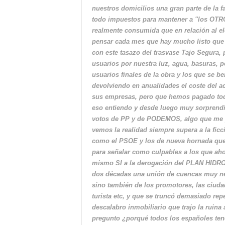
nuestros domicilios una gran parte de la f
todo impuestos para mantener a "los OTRO
realmente consumida que en relación al el
pensar cada mes que hay mucho listo que
con este tasazo del trasvase Tajo Segura,
usuarios por nuestra luz, agua, basuras, p
usuarios finales de la obra y los que se b
devolviendo en anualidades el coste del ac
sus empresas, pero que hemos pagado todo
eso entiendo y desde luego muy sorprendi
votos de PP y de PODEMOS, algo que me pa
vemos la realidad siempre supera a la fic
como el PSOE y los de nueva hornada que 
para señalar como culpables a los que aho
mismo SI a la derogación del PLAN HIDR
dos décadas una unión de cuencas muy nece
sino también de los promotores, las ciudad
turista etc, y que se truncó demasiado rep
descalabro inmobiliario que trajo la ruina
pregunto ¿porqué todos los españoles tene