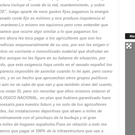
actura incluye el coste de la red, mantenimiento, y sobre
S", luego aparte de esos gastos fijos pagamos la energía
evado coste fijo es mínimo y nos produce impotencia el
 mantener.Lo mismo me equivoco pero creo entender que
 parece que ocurre algo similar a lo que pagamos los
Ma
ero ahora les toca pagar a los agricultores que son los
enefician empresarialmente de su uso, por eso les exigen ir
tivo no corriente o inmovilizado material que disfrutan en
s aunque no les figure en su balance de situación, por
do, que esta exigencia haya unido en el senado español los
recía imposible de asimilar cuando lo leí ayer, pero como
ción, y es un hecho que aprovechan otros grupos políticos
aún no se sabe de que van y que también viven del cuento,
ra votan SI, pero sin recordar que ellos mismos votaron el
OLOGICO NACIONAL, un plan que hubiera garantizado hace
saria para nuestro futuro y no solo de los agricultores
es, las instalaciones deportivas que atraen a miles de
entinamente con el pinchazo de la burbuja y el gran
 a miles de hogares españoles.Pues en relación a esto me
mos que pagar el 100% de la infraestructura que van a