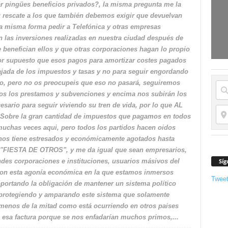
r pingües beneficios privados?, la misma pregunta me la
u rescate a los que también debemos exigir que devuelvan
la misma forma pedir a Telefónica y otras empresas
 las inversiones realizadas en nuestra ciudad después de
benefician ellos y que otras corporaciones hagan lo propio
or supuesto que esos pagos para amortizar costes pagados
jada de los impuestos y tasas y no para seguir engordando
rgo, pero no os preocupeis que eso no pasará, seguiremos
os los prestamos y subvenciones y encima nos subirán los
cesario para seguir viviendo su tren de vida, por lo que AL
re la gran cantidad de impuestos que pagamos en todos
muchas veces aqui, pero todos los partidos hacen oidos
nos tiene estresados y económicamente agotados hasta
a "FIESTA DE OTROS", y me da igual que sean empresarios,
Síg
ndes corporaciones e instituciones, usuarios másivos del
on esta agonía económica en la que estamos inmersos
Twee
tando la obligación de mantener un sistema político
 protegiendo y amparando este sistema que solamente
 menos de la mitad como está ocurriendo en otros paises
esa factura porque se nos enfadarían muchos primos,...