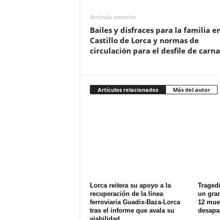
Artículo anterior
Bailes y disfraces para la familia en
Castillo de Lorca y normas de
circulación para el desfile de carna
Artículos relacionados
Más del autor
Lorca reitera su apoyo a la
Tragedi
recuperación de la línea
un gran
ferroviaria Guadix-Baza-Lorca
12 muer
tras el informe que avala su
desapa
viabilidad