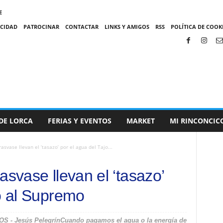
E
ACIDAD
PATROCINAR
CONTACTAR
LINKS Y AMIGOS
RSS
POLÍTICA DE COOKI
DE LORCA
FERIAS Y EVENTOS
MARKET
MI RINCONCIC
asvase llevan el ‘tasazo’ por el agua del Tajo...
asvase llevan el ‘tasazo’
jo al Supremo
 Jesús PelegrínCuando pagamos el agua o la energía de