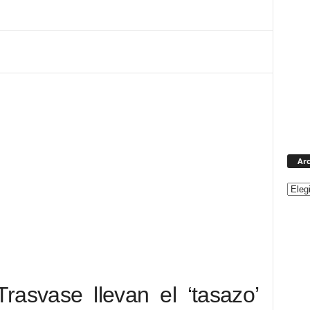
Arc
rasvase llevan el ‘tasazo’