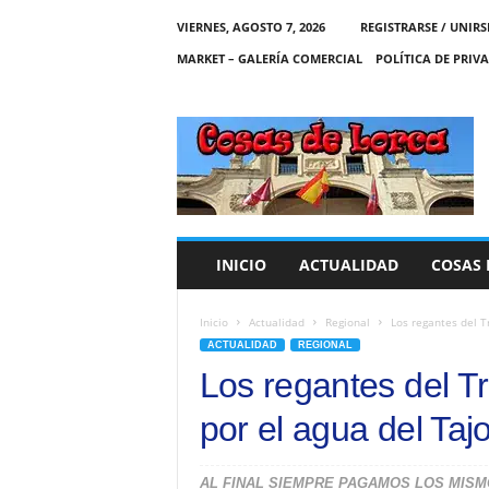
VIERNES, AGOSTO 7, 2026
REGISTRARSE / UNIRS
MARKET – GALERÍA COMERCIAL
POLÍTICA DE PRIV
C
O
S
A
S
D
E
INICIO
ACTUALIDAD
COSAS 
L
O
R
Inicio
Actualidad
Regional
Los regantes del Tr
C
ACTUALIDAD
REGIONAL
A
Los regantes del Tr
por el agua del Ta
AL FINAL SIEMPRE PAGAMOS LOS MISMOS -