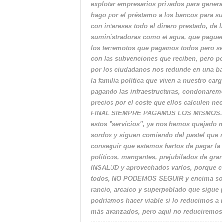
explotar empresarios privados para genera
hago por el préstamo a los bancos para s
con intereses todo el dinero prestado, de 
suministradoras como el agua, que paguen
los terremotos que pagamos todos pero se 
con las subvenciones que reciben, pero p
por los ciudadanos nos redunde en una ba
la familia política que viven a nuestro ca
pagando las infraestructuras, condonarem
precios por el coste que ellos calculen ne
FINAL SIEMPRE PAGAMOS LOS MISMOS.Sob
estos "servicios", ya nos hemos quejado 
sordos y siguen comiendo del pastel que 
conseguir que estemos hartos de pagar l
políticos, mangantes, prejubilados de gra
INSALUD y aprovechados varios, porque c
todos, NO PODEMOS SEGUIR y encima sopor
rancio, arcaico y superpoblado que sigue
podriamos hacer viable si lo reducimos a
más avanzados, pero aquí no reduciremos 