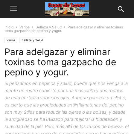
Inicio
Varios
Belleza y Salud
Para adelgazar y eliminar toxinas
toma gazpacho de pepino y yogur.
Varios
Belleza y Salud
Para adelgazar y eliminar
toxinas toma gazpacho de
pepino y yogur.
Si pensamos en pepinos y salud, puede que nos venga a la
mente un rostro cubierto por una mascarilla y dos rodajas
de esta hortaliza sobre los ojos. Aunque parezca un cliché,
es cierto que las propiedades antiinflamatorias del pepino
son muy útiles para reducir las ojeras o las bolsas, y desde
la antigüedad se ha utilizado para mejorar la hidratación y
suavidad de la piel. Pero más allá de los trucos de belleza, el
pepino tiene una serie de propiedades que lo hacen idóneo