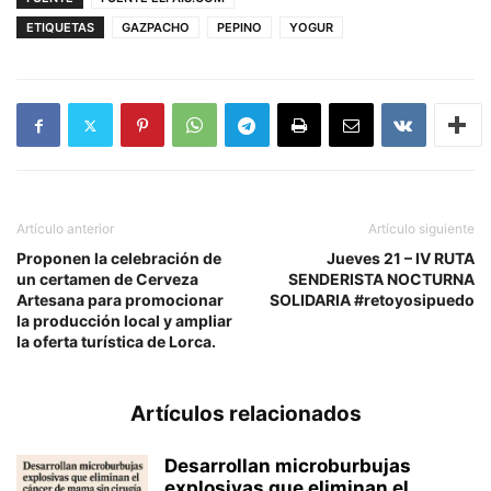
ETIQUETAS
GAZPACHO
PEPINO
YOGUR
Artículo anterior
Artículo siguiente
Proponen la celebración de
Jueves 21 – IV RUTA
un certamen de Cerveza
SENDERISTA NOCTURNA
Artesana para promocionar
SOLIDARIA #retoyosipuedo
la producción local y ampliar
la oferta turística de Lorca.
Artículos relacionados
Desarrollan microburbujas
explosivas que eliminan el