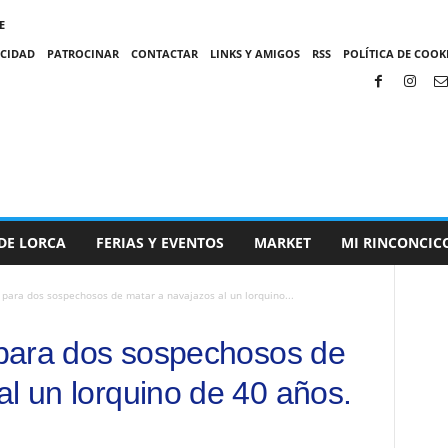
E
ACIDAD
PATROCINAR
CONTACTAR
LINKS Y AMIGOS
RSS
POLÍTICA DE COOKI
DE LORCA
FERIAS Y EVENTOS
MARKET
MI RINCONCIC
l para dos sospechosos de matar a navajazos al un lorquino...
l para dos sospechosos de
al un lorquino de 40 años.