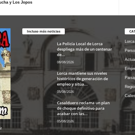
ucha y Los Jopos
Incluso más noticias
CA
Lorca
La Policía Local de Lorca
despliega más de un centenar
Perso
de...
Actua
08/08/2026
Empre
Lorca mantiene sus niveles
Paisa
históricos de generación de
empleo y sitúa...
Regio
05/08/2026
Calle
Casalduero reclama un plan
de choque definitivo para
acabar con las...
05/08/2026
r