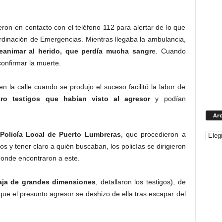
on en contacto con el teléfono 112 para alertar de lo que
rdinación de Emergencias. Mientras llegaba la ambulancia,
reanimar al herido, que perdía mucha sangr
e. Cuando
confirmar la muerte.
n la calle cuando se produjo el suceso facilitó la labor de
tro testigos que habían visto al agresor
y podían
Arc
 Policía Local de Puerto Lumbreras
, que procedieron a
os y tener claro a quién buscaban, los policías se dirigieron
donde encontraron a este.
aja de grandes dimensiones
, detallaron los testigos), de
e el presunto agresor se deshizo de ella tras escapar del