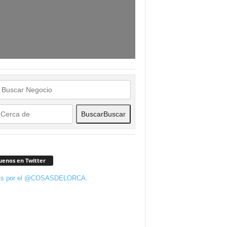
Buscar
Buscar
uenos en Twitter
ts por el @COSASDELORCA.