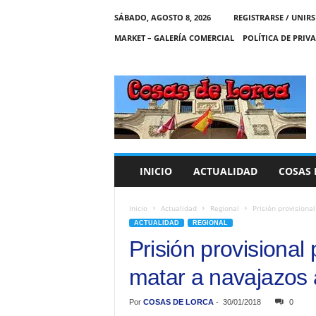
SÁBADO, AGOSTO 8, 2026
REGISTRARSE / UNIRS
MARKET – GALERÍA COMERCIAL
POLÍTICA DE PRIV
C
O
S
A
S
D
E
INICIO
ACTUALIDAD
COSAS 
L
O
R
Inicio
Actualidad
Regional
Prisión provisiona
C
ACTUALIDAD
REGIONAL
A
Prisión provisiona
matar a navajazos 
Por
COSAS DE LORCA
-
30/01/2018
0