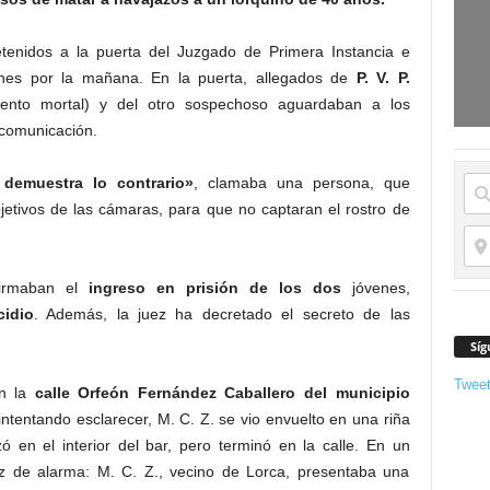
tenidos a la puerta del Juzgado de Primera Instancia e
unes por la mañana. En la puerta, allegados de
P. V. P.
miento mortal) y del otro sospechoso aguardaban a los
 comunicación.
demuestra lo contrario»
, clamaba una persona, que
jetivos de las cámaras, para que no captaran el rostro de
firmaban el
ingreso en prisión de los dos
jóvenes,
cidio
. Además, la juez ha decretado el secreto de las
Síg
Twee
en la
calle Orfeón Fernández Caballero del municipio
intentando esclarecer, M. C. Z. se vio envuelto en una riña
 en el interior del bar, pero terminó en la calle. En un
z de alarma: M. C. Z., vecino de Lorca, presentaba una