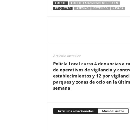
FUENTE
FUENTE LAOPINIONDEMURCIA.ES
ETIQUETAS
ASESINO
DETENIDO
NAVAJA
Artículo anterior
Policía Local cursa 4 denuncias a ra
de operativos de vigilancia y contr
establecimientos y 12 por vigilanc
parques y zonas de ocio en la últi
semana
Artículos relacionados
Más del autor