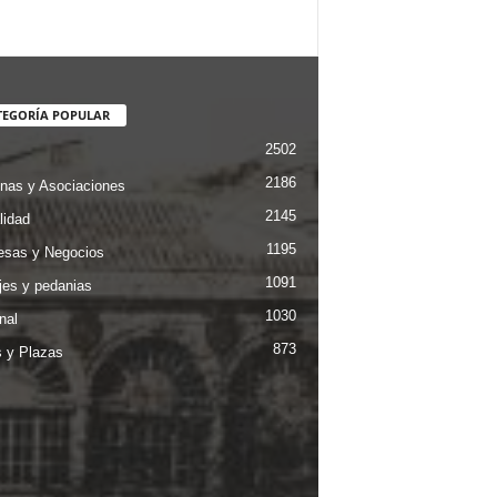
TEGORÍA POPULAR
2502
2186
nas y Asociaciones
2145
lidad
1195
sas y Negocios
1091
jes y pedanias
1030
nal
873
s y Plazas