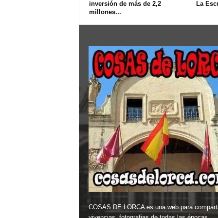
inversión de más de 2,2
La Esc
millones...
COSAS DE LORCA es una web para comparti
vivencias, fotografias de todas las épocas,