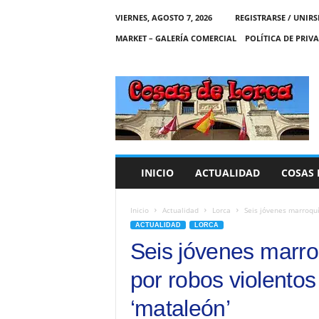
VIERNES, AGOSTO 7, 2026
REGISTRARSE / UNIRS
MARKET – GALERÍA COMERCIAL
POLÍTICA DE PRIV
C
O
S
A
S
D
E
INICIO
ACTUALIDAD
COSAS 
L
O
R
Inicio
Actualidad
Lorca
Seis jóvenes marroquí
C
ACTUALIDAD
LORCA
A
Seis jóvenes marro
por robos violentos
‘mataleón’