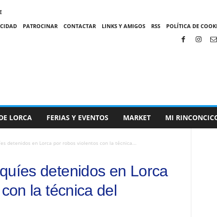
E
ACIDAD
PATROCINAR
CONTACTAR
LINKS Y AMIGOS
RSS
POLÍTICA DE COOKI
DE LORCA
FERIAS Y EVENTOS
MARKET
MI RINCONCIC
es detenidos en Lorca por robos violentos con la técnica...
quíes detenidos en Lorca
 con la técnica del