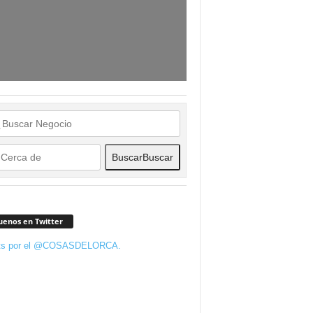
Buscar
Buscar
uenos en Twitter
ts por el @COSASDELORCA.