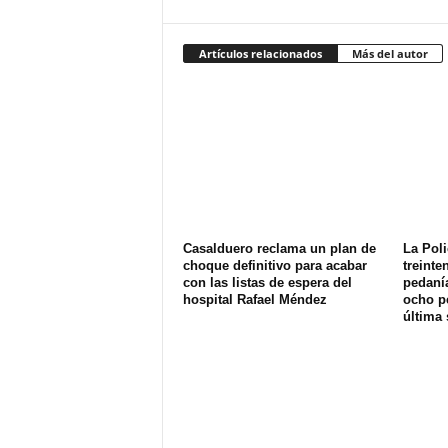
Artículos relacionados
Más del autor
Casalduero reclama un plan de
La Poli
choque definitivo para acabar
treinte
con las listas de espera del
pedanía
hospital Rafael Méndez
ocho p
última