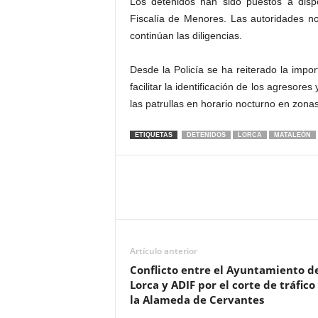
Los detenidos han sido puestos a dispo
Fiscalía de Menores. Las autoridades n
continúan las diligencias.
Desde la Policía se ha reiterado la impor
facilitar la identificación de los agreso
las patrullas en horario nocturno en zonas
ETIQUETAS
DETENIDOS
LORCA
MATALEÓN
Artículo anterior
Conflicto entre el Ayuntamiento d
Lorca y ADIF por el corte de tráfico
la Alameda de Cervantes