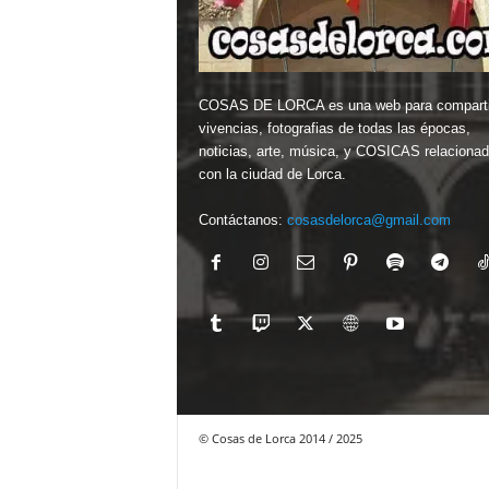
COSAS DE LORCA es una web para comparti
vivencias, fotografias de todas las épocas,
noticias, arte, música, y COSICAS relaciona
con la ciudad de Lorca.
Contáctanos:
cosasdelorca@gmail.com
© Cosas de Lorca 2014 / 2025