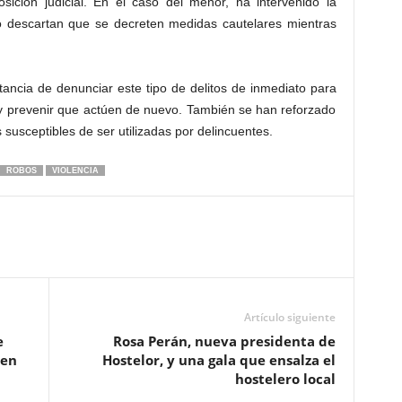
sición judicial. En el caso del menor, ha intervenido la
o descartan que se decreten medidas cautelares mientras
tancia de denunciar este tipo de delitos de inmediato para
res y prevenir que actúen de nuevo. También se han reforzado
 susceptibles de ser utilizadas por delincuentes.
ROBOS
VIOLENCIA
Artículo siguiente
e
Rosa Perán, nueva presidenta de
 en
Hostelor, y una gala que ensalza el
hostelero local