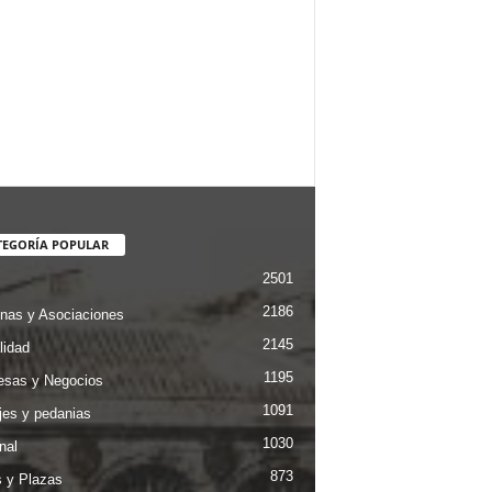
TEGORÍA POPULAR
2501
2186
nas y Asociaciones
2145
lidad
1195
sas y Negocios
1091
jes y pedanias
1030
nal
873
s y Plazas