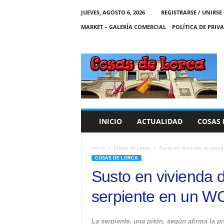
JUEVES, AGOSTO 6, 2026
REGISTRARSE / UNIRSE
MARKET – GALERÍA COMERCIAL
POLÍTICA DE PRIV
C
O
S
A
S
D
E
INICIO
ACTUALIDAD
COSAS 
L
O
R
Inicio
Cosas de Lorca
Susto en vivienda de Lorca
C
COSAS DE LORCA
A
Susto en vivienda 
serpiente en un W
La serpiente, una pitón, según afirma la p