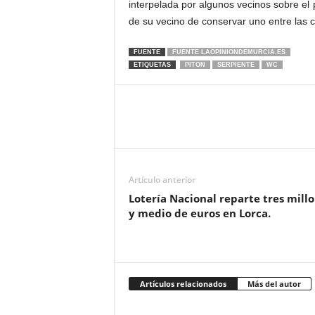
interpelada por algunos vecinos sobre el p
de su vecino de conservar uno entre las c
FUENTE
FUENTE LAOPINIONDEMURCIA.ES
ETIQUETAS
PITON
SERPIENTE
WC
Artículo anterior
Lotería Nacional reparte tres mill
y medio de euros en Lorca.
Artículos relacionados
Más del autor