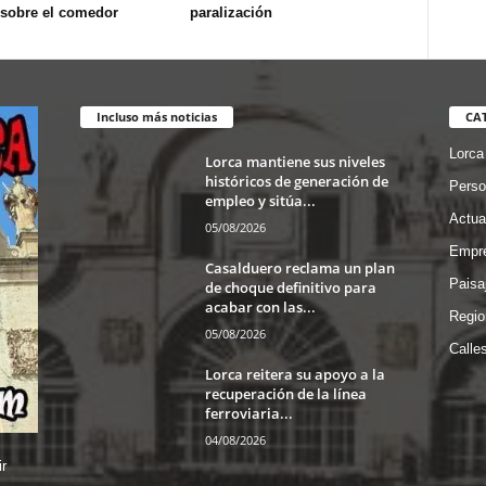
 sobre el comedor
paralización
Incluso más noticias
CA
Lorca
Lorca mantiene sus niveles
históricos de generación de
Perso
empleo y sitúa...
Actua
05/08/2026
Empre
Casalduero reclama un plan
Paisa
de choque definitivo para
acabar con las...
Regio
05/08/2026
Calle
Lorca reitera su apoyo a la
recuperación de la línea
ferroviaria...
04/08/2026
r