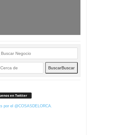
Buscar
Buscar
uenos en Twitter
ts por el @COSASDELORCA.