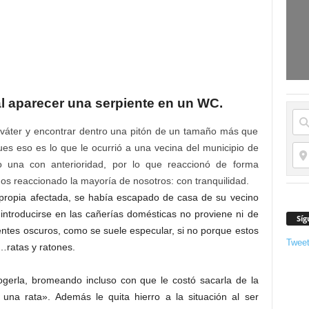
al aparecer una serpiente en un WC.
el váter y encontrar dentro una pitón de un tamaño más que
ues eso es lo que le ocurrió a una vecina del municipio de
do una con anterioridad, por lo que reaccionó de forma
s reaccionado la mayoría de nosotros: con tranquilidad.
a propia afectada, se había escapado de casa de su vecino
r introducirse en las cañerías domésticas no proviene ni de
Síg
entes oscuros, como se suele especular, si no porque estos
Twee
o…ratas y ratones.
cogerla, bromeando incluso con que le costó sacarla de la
na rata». Además le quita hierro a la situación al ser