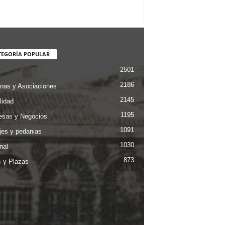
TEGORÍA POPULAR
2501
2186
nas y Asociaciones
2145
lidad
1195
sas y Negocios
1091
jes y pedanias
1030
nal
873
s y Plazas