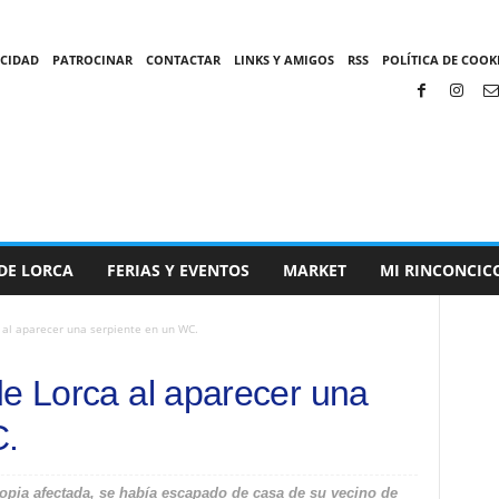
ACIDAD
PATROCINAR
CONTACTAR
LINKS Y AMIGOS
RSS
POLÍTICA DE COOKI
DE LORCA
FERIAS Y EVENTOS
MARKET
MI RINCONCIC
 al aparecer una serpiente en un WC.
de Lorca al aparecer una
C.
ropia afectada, se había escapado de casa de su vecino de