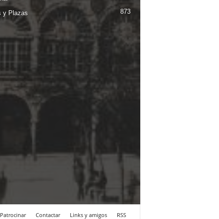
873
s y Plazas
Patrocinar
Contactar
Links y amigos
RSS