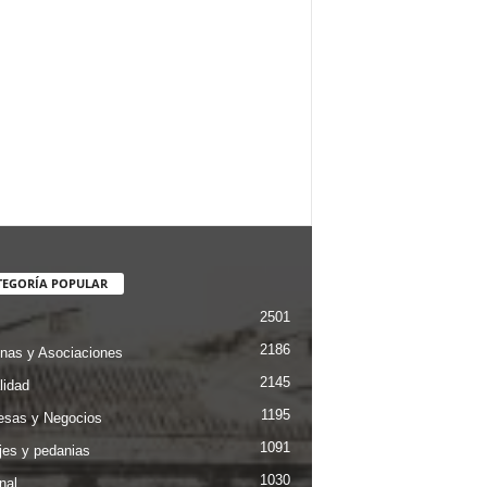
TEGORÍA POPULAR
2501
2186
nas y Asociaciones
2145
lidad
1195
sas y Negocios
1091
jes y pedanias
1030
nal