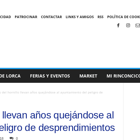
ACIDAD
PATROCINAR
CONTACTAR
LINKS Y AMIGOS
RSS
POLÍTICA DE COOKI
DE LORCA
FERIAS Y EVENTOS
MARKET
MI RINCONCIC
 del hornillo llevan años quejándose al ayuntamiento del peligro de
o llevan años quejándose al
eligro de desprendimientos
18
0