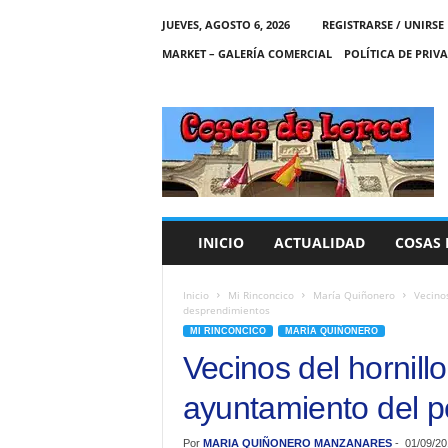
JUEVES, AGOSTO 6, 2026
REGISTRARSE / UNIRSE
MARKET – GALERÍA COMERCIAL
POLÍTICA DE PRIV
C
O
S
A
S
D
E
INICIO
ACTUALIDAD
COSAS 
L
O
R
Inicio
Mi Rinconcico
María Quiñonero
Vecinos
desprendimientos
C
MI RINCONCICO
MARÍA QUIÑONERO
A
Vecinos del hornill
ayuntamiento del p
Por
MARIA QUIÑONERO MANZANARES
-
01/09/20