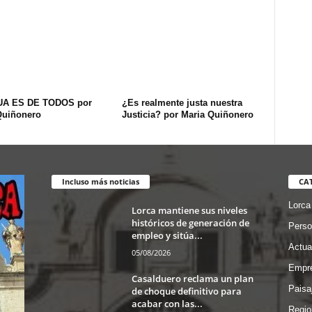
UA ES DE TODOS por
¿Es realmente justa nuestra
Quiñonero
Justicia? por Maria Quiñonero
Incluso más noticias
CA
Lorca
Lorca mantiene sus niveles
históricos de generación de
Perso
empleo y sitúa...
Actua
05/08/2026
Empre
Casalduero reclama un plan
Paisa
de choque definitivo para
acabar con las...
Regio