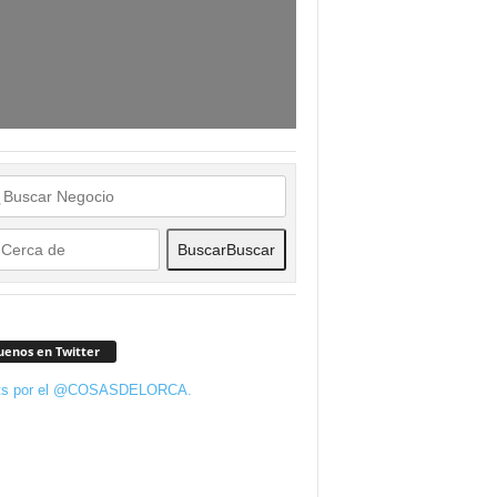
Buscar
Buscar
uenos en Twitter
ts por el @COSASDELORCA.