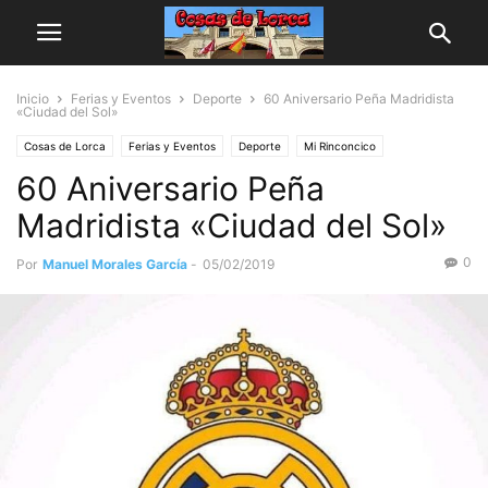
Inicio
Ferias y Eventos
Deporte
60 Aniversario Peña Madridista
«Ciudad del Sol»
Cosas de Lorca
Ferias y Eventos
Deporte
Mi Rinconcico
60 Aniversario Peña
Manuel Morales
Madridista «Ciudad del Sol»
0
Por
Manuel Morales García
-
05/02/2019