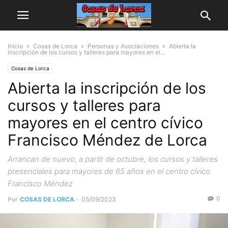
Inicio
Cosas de Lorca
Personas y Asociaciones
Abierta la
inscripción de los cursos y talleres para mayores en el...
Cosas de Lorca
Abierta la inscripción de los
cursos y talleres para
mayores en el centro cívico
Francisco Méndez de Lorca
Arrancan de nuevo, a partir de octubre, los cursos y talleres
presenciales para mayores de 65 años en el centro cívico
Francisco Méndez
0
Por
COSAS DE LORCA
-
05/09/2023