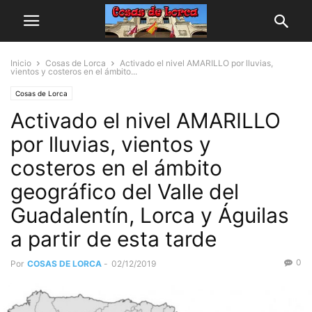
Inicio
Cosas de Lorca
Activado el nivel AMARILLO por lluvias,
vientos y costeros en el ámbito...
Cosas de Lorca
Activado el nivel AMARILLO
por lluvias, vientos y
costeros en el ámbito
geográfico del Valle del
Guadalentín, Lorca y Águilas
a partir de esta tarde
0
Por
COSAS DE LORCA
-
02/12/2019